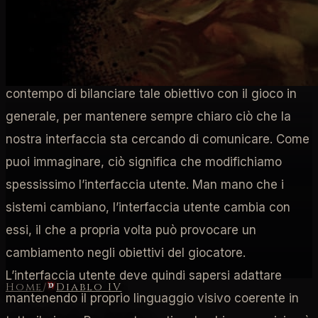
gioco e i giocatori, e di come i giocatori possano
fornire gli input necessari per interagire con tali
sistemi. Quindi, ci concentriamo sull’aiutare il
giocatore a fare ciò che vuole fare, sforzandoci al
contempo di bilanciare tale obiettivo con il gioco in
generale, per mantenere sempre chiaro ciò che la
nostra interfaccia sta cercando di comunicare. Come
puoi immaginare, ciò significa che modifichiamo
spessissimo l’interfaccia utente. Man mano che i
sistemi cambiano, l’interfaccia utente cambia con
essi, il che a propria volta può provocare un
cambiamento negli obiettivi del giocatore.
L’interfaccia utente deve quindi sapersi adattare
Home
/
Diablo IV
mantenendo il proprio linguaggio visivo coerente in