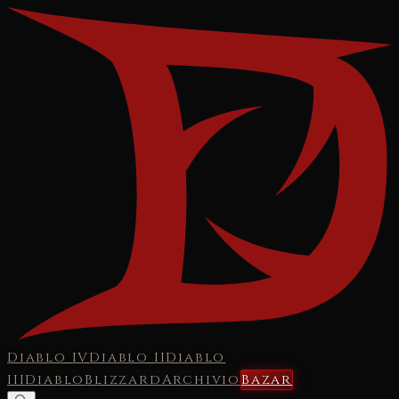
Diablo IV
Diablo II
Diablo
III
Diablo
Blizzard
Archivio
Bazar