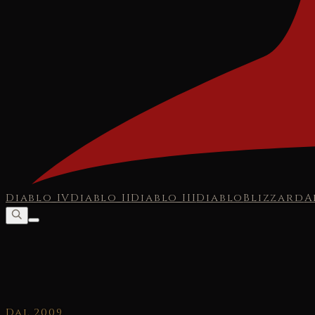
Diablo IV
Diablo II
Diablo III
Diablo
Blizzard
A
Dal 2009