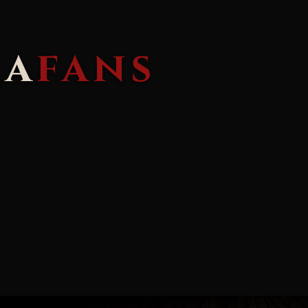
ia
fans