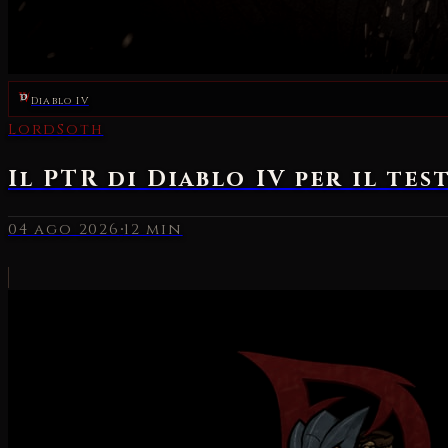
Diablo IV
LordSoth
Il PTR di Diablo IV per il te
04 ago 2026
·
12 min