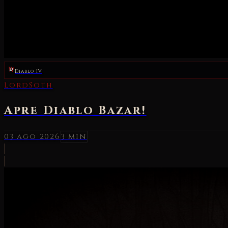
Diablo IV
LordSoth
Apre Diablo Bazar!
03 ago 2026
3 min