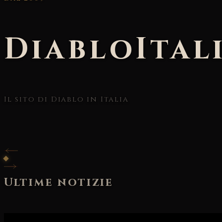
DiabloItal
Il sito di Diablo in Italia
Ultime notizie