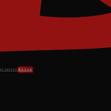
rchivio
Bazar