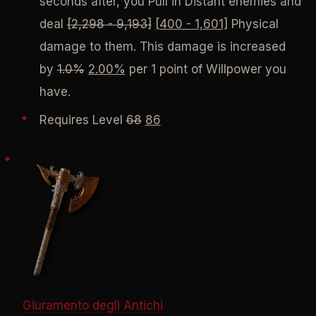
seconds after, you Pull in Distant enemies and
deal
[2,298 - 9,193]
[400 - 1,601]
Physical
damage to them. This damage is increased
by
1.0%
2.00%
per 1 point of Willpower you
have.
Requires Level
68
86
Giuramento degli Antichi