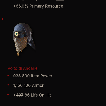
+66.0% Primary Resource
Volto di Andariel
925
800
Item Power
1,156
100
Armor
+
437
86
Life On Hit