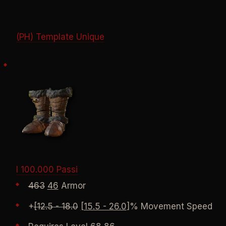
(PH) Template Unique
I 100.000 Passi
463
46
Armor
+
[12.5 - 18.0
[15.5 - 26.0
]% Movement Speed