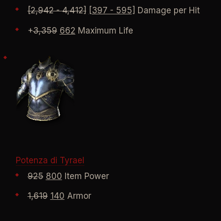
[2,942 - 4,412]
[397 - 595]
Damage per Hit
+
3,359
662
Maximum Life
Potenza di Tyrael
925
800
Item Power
1,619
140
Armor