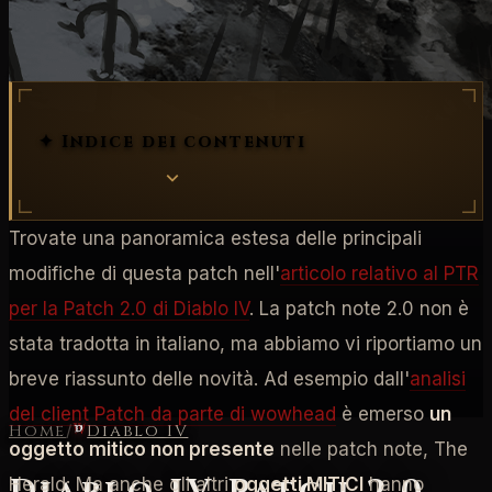
patch note
✦ Indice dei contenuti
Trovate una panoramica estesa delle principali
modifiche di questa patch nell'
articolo relativo al PTR
per la Patch 2.0 di Diablo IV
. La patch note 2.0 non è
stata tradotta in italiano, ma abbiamo vi riportiamo un
breve riassunto delle novità. Ad esempio dall'
analisi
del client Patch da parte di wowhead
è emerso
un
Home
/
Diablo IV
oggetto mitico non presente
nelle patch note, The
Herald: Ma anche gli altri
oggetti MITICI
hanno