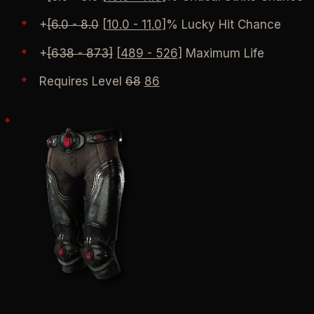
+
[6.0 - 8.0
[10.0 - 11.0
]% Lucky Hit Chance
+
[638 - 873]
[489 - 526]
Maximum Life
Requires Level
68
86