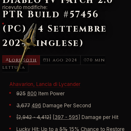
Diablo IV Patch 2.0
ricevuto modifiche:
PTR Build #57456
(PC) - 4 Settembre
2024 (inglese)
LordSoth
31 ago 2024
70 min
lettura
Ahavarion, Lancia di Lycander
925
800
Item Power
3,677
496
Damage Per Second
[2,942 - 4,412]
[397 - 595]
Damage per Hit
Lucky Hit: Up to a
5%
15%
Chance to Restore