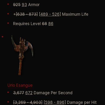
925
93
Armor
+
[638 - 873]
[489 - 526]
Maximum Life
Requires Level
68
86
Urlo Esangue
3,677
672
Damage Per Second
[3,269 - 4,903]
[598 - 896]
Damage per Hit