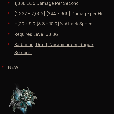
1,838
335
Damage Per Second
[1,337 - 2,005]
[244 - 366]
Damage per Hit
+
[7.0 - 9.0
[8.3 - 10.0
]% Attack Speed
Requires Level
68
86
Barbarian, Druid, Necromancer, Rogue,
Sorcerer
NEW