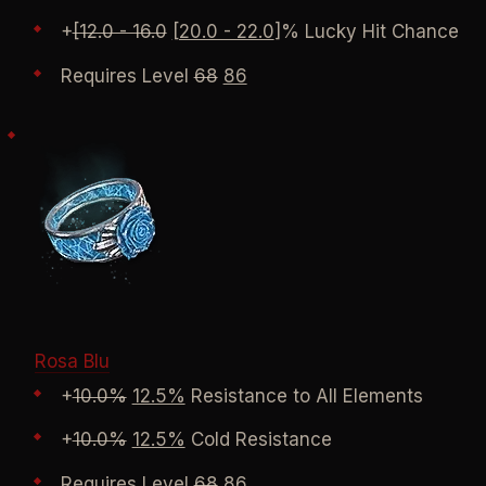
+
[12.0 - 16.0
[20.0 - 22.0
]% Lucky Hit Chance
Requires Level
68
86
Rosa Blu
+
10.0%
12.5%
Resistance to All Elements
+
10.0%
12.5%
Cold Resistance
Requires Level
68
86