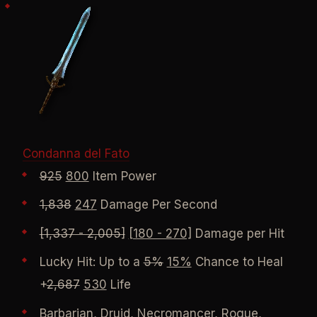
Condanna del Fato
925
800
Item Power
1,838
247
Damage Per Second
[1,337 - 2,005]
[180 - 270]
Damage per Hit
Lucky Hit: Up to a
5%
15%
Chance to Heal
+
2,687
530
Life
Barbarian, Druid, Necromancer, Rogue,