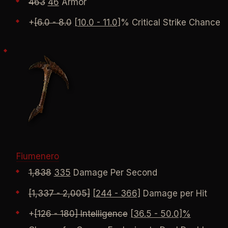
463
46
Armor
+
[6.0 - 8.0
[10.0 - 11.0
]% Critical Strike Chance
Fiumenero
1,838
335
Damage Per Second
[1,337 - 2,005]
[244 - 366]
Damage per Hit
+
[126 - 180] Intelligence
[36.5 - 50.0]%