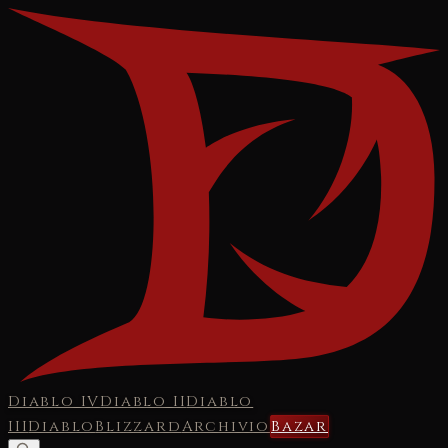
Diablo IV
Diablo II
Diablo
III
Diablo
Blizzard
Archivio
Bazar