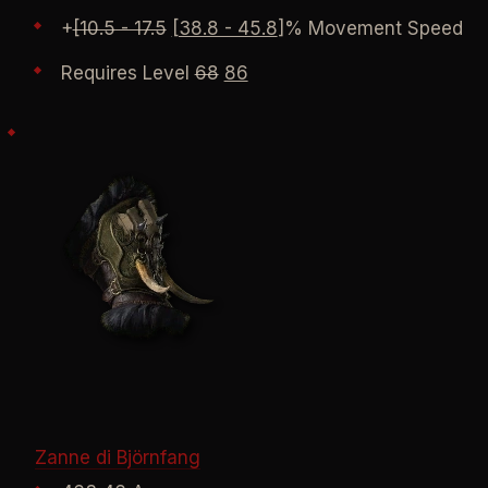
+
[10.5 - 17.5
[38.8 - 45.8
]% Movement Speed
Requires Level
68
86
Zanne di Björnfang