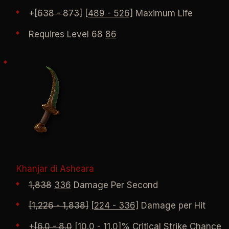
+
[638 - 873]
[489 - 526]
Maximum Life
Requires Level
68
86
Khanjar di Asheara
1,838
336
Damage Per Second
[1,226 - 1,838]
[224 - 336]
Damage per Hit
+
[6.0 - 8.0
[10.0 - 11.0
]% Critical Strike Chance