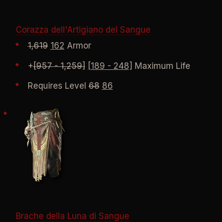
Corazza dell'Artigiano del Sangue
1,619
162
Armor
+
[957 - 1,259]
[189 - 248]
Maximum Life
Requires Level
68
86
Brache della Luna di Sangue