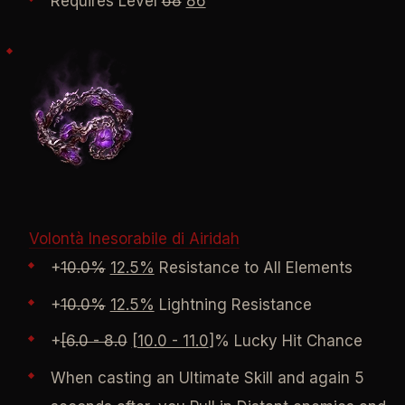
Requires Level
68
86
Volontà Inesorabile di Airidah
+
10.0%
12.5%
Resistance to All Elements
+
10.0%
12.5%
Lightning Resistance
+
[6.0 - 8.0
[10.0 - 11.0
]% Lucky Hit Chance
When casting an Ultimate Skill and again 5