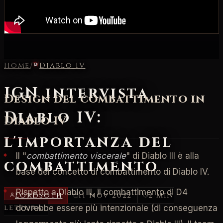
Home
/
Diablo IV
IGN intervista
Design del combattimento in
Diablo IV:
Diablo IV
l'importanza del
Il "
combattimento viscerale
" di Diablo III è alla
combattimento
base del concetto di combattimento di Diablo IV.
Rispetto a Diablo III, il combattimento di D4
LordSoth
11 nov 2022
2 min
lettura
dovrebbe essere più intenzionale (di conseguenza