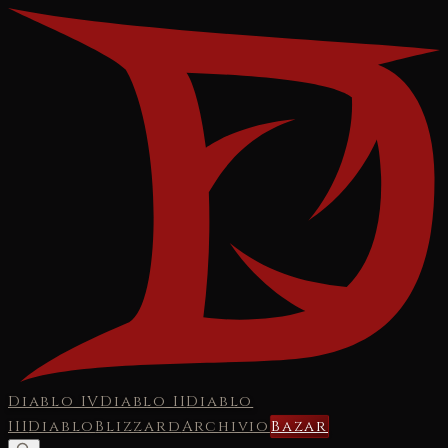
Diablo IV
Diablo II
Diablo
III
Diablo
Blizzard
Archivio
Bazar