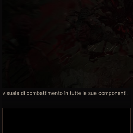
ign
Rod Fergusson
Joe Shely
combattimento
È arrivato il momento della quarta parte delle
interviste di IGN su Diablo IV! Questa volta, il
Direttore Generale di Diablo
Rod Fergusson
e il
Direttore di Gioco
Joe Shely
discutono del
combattimento viscerale di Diablo IV
, di come sia
essenziale equilibrio tra informazioni e immersione
durante il combattimento e dell'importanza della
visuale di combattimento in tutte le sue componenti.