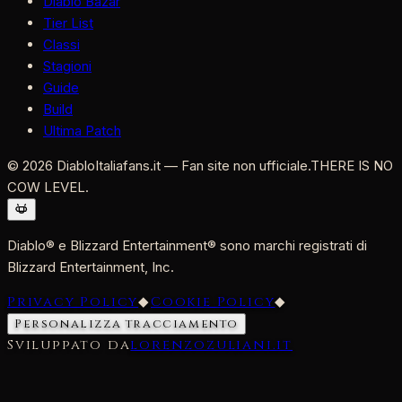
Diablo Bazar
Tier List
Classi
Stagioni
Guide
Build
Ultima Patch
©
2026
DiabloItaliafans.it — Fan site non ufficiale.
THERE IS NO
COW LEVEL.
Diablo® e Blizzard Entertainment® sono marchi registrati di
Blizzard Entertainment, Inc.
Privacy Policy
◆
Cookie Policy
◆
Personalizza tracciamento
Sviluppato da
lorenzozuliani.it