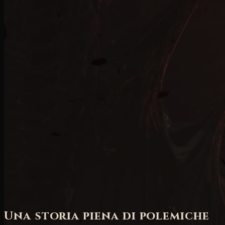
forse era necessario fare il punto della situazione sia
per dare un voto alla stagione, sia per cercare di
intuire verso quale direzione stia andando il gioco.
Questo articolo è il frutto di riflessioni e confronti con
diversi giocatori e spero producano spunti e stimoli
per eventuali modifiche atte a migliorare quegli
aspetti che sono ancora mancanti nel gioco. Questo
articolo
potrebbe contenere degli spoiler
sulla
storia della prima espansione di Diablo IV quindi se
volete evitarli
saltate il prossimo capitolo, relativo
proprio alla storia
.
Una storia piena di polemiche