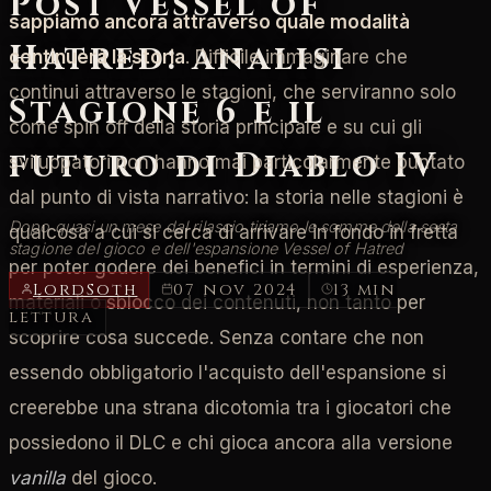
Post Vessel of
sappiamo ancora attraverso quale modalità
Hatred: analisi
continuerà la storia
. Difficile immaginare che
continui attraverso le stagioni, che serviranno solo
Stagione 6 e il
come spin off della storia principale e su cui gli
futuro di Diablo IV
sviluppatori non hanno mai particolarmente puntato
dal punto di vista narrativo: la storia nelle stagioni è
Dopo quasi un mese dal rilascio tiriamo le somme della sesta
qualcosa a cui si cerca di arrivare in fondo in fretta
stagione del gioco e dell'espansione Vessel of Hatred
per poter godere dei benefici in termini di esperienza,
LordSoth
07 nov 2024
13 min
materiali o sblocco dei contenuti, non tanto per
lettura
scoprire cosa succede. Senza contare che non
essendo obbligatorio l'acquisto dell'espansione si
creerebbe una strana dicotomia tra i giocatori che
possiedono il DLC e chi gioca ancora alla versione
vanilla
del gioco.