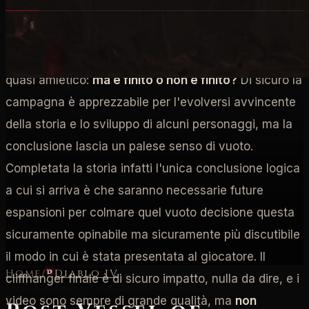
Chi ha portato a termine la storia dell'espansione
Vessel of Hatred si sarà trovato di fronte a un dubbio
quasi amletico:
ma è finito o non è finito?
Di sicuro la
campagna è apprezzabile per l'evolversi avvincente
della storia e lo sviluppo di alcuni personaggi, ma la
conclusione lascia un palese senso di vuoto.
Completata la storia infatti l'unica conclusione logica
a cui si arriva è che saranno necessarie future
espansioni per colmare quel vuoto decisione questa
sicuramente opinabile ma sicuramente più discutibile
il modo in cui è stata presentata al giocatore. Il
Home
/
Diablo IV
cliffhanger finale è di sicuro impatto, nulla da dire, e i
video sono sempre di grande qualità, ma
non