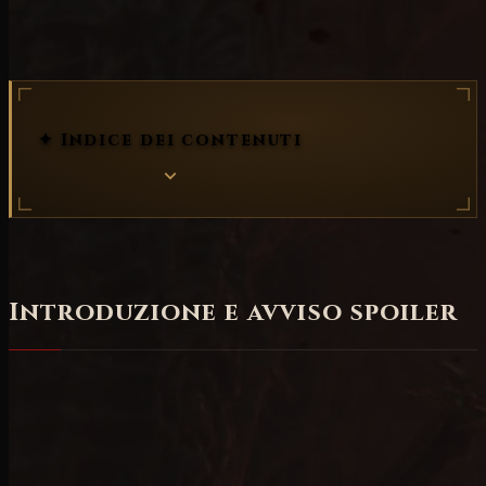
Vessel of Hatred
✦ Indice dei contenuti
Introduzione e avviso spoiler
Quasi un mese dopo il rilascio della Stagione 6 di
Diablo IV che ha coinciso con il rilascio
dell'espansione
Vessel of Hatred
mi sono detto che