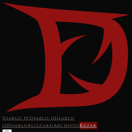
Diablo IV
Diablo II
Diablo
III
Diablo
Blizzard
Archivio
Bazar