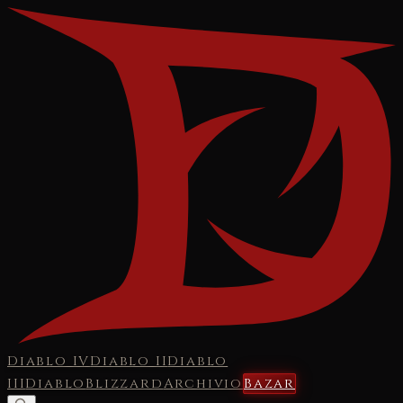
Diablo IV
Diablo II
Diablo
III
Diablo
Blizzard
Archivio
Bazar