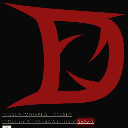
Diablo IV
Diablo II
Diablo
III
Diablo
Blizzard
Archivio
Bazar