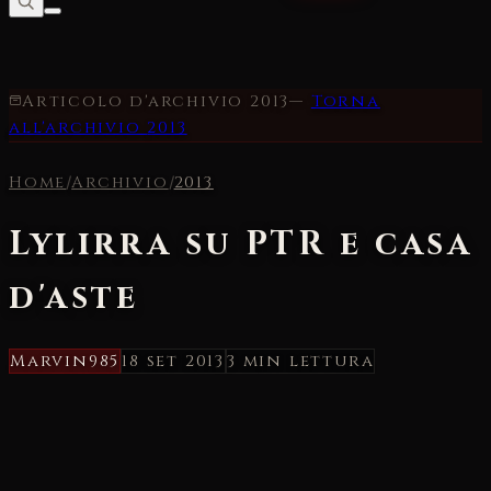
Articolo d'archivio
2013
—
Torna
all'archivio
2013
Home
/
Archivio
/
2013
Lylirra su PTR e casa
d'aste
Marvin985
18 set 2013
3 min
lettura