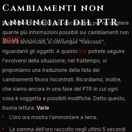
Cambiamenti non
annunciati del PTR
Diablofans ha aperto una discussione per raccogliere
quante più informazioni possibili sui cambiamenti non
Noan
28 giu 2014
4 min
lettura
ancora annunciati, o comunque "nascosti",
riguardanti gli oggetti. A questo
link
potrete seguire
l'evolversi della situazione; nel frattempo, vi
proponiamo una traduzione della lista dei
cambiamenti finora riscontrati. Ricordiamo, inoltre,
che siamo ancora in una fase del PTR in cui ogni
cosa è soggetta a possibili modifiche. Detto questo,
buona lettura.
Varie
L'oro ora mostra l'ammontare a terra.
La somma dell'oro raccolto negli ultimi 5 secondi