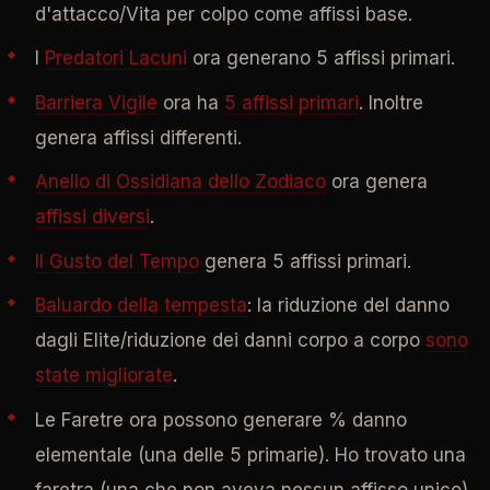
d'attacco/Vita per colpo come affissi base.
I
Predatori Lacuni
ora generano 5 affissi primari.
Barriera Vigile
ora ha
5 affissi primari
. Inoltre
genera affissi differenti.
Anello di Ossidiana dello Zodiaco
ora genera
affissi diversi
.
Il Gusto del Tempo
genera 5 affissi primari.
Baluardo della tempesta
: la riduzione del danno
dagli Elite/riduzione dei danni corpo a corpo
sono
state migliorate
.
Le Faretre ora possono generare % danno
elementale (una delle 5 primarie). Ho trovato una
faretra (una che non aveva nessun affisso unico)