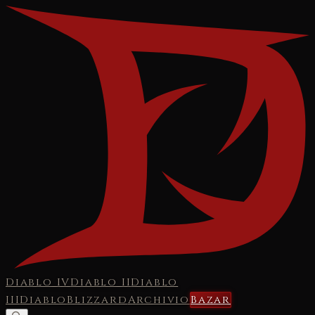
Diablo IV
Diablo II
Diablo
III
Diablo
Blizzard
Archivio
Bazar