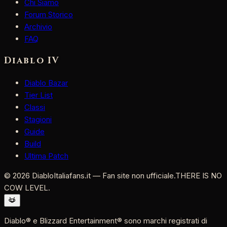
Chi Siamo
Forum Storico
Archivio
FAQ
Diablo IV
Diablo Bazar
Tier List
Classi
Stagioni
Guide
Build
Ultima Patch
©
2026
DiabloItaliafans.it — Fan site non ufficiale.
THERE IS NO
COW LEVEL.
Diablo® e Blizzard Entertainment® sono marchi registrati di