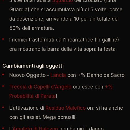
Sistemata l'abilità
Squarcio
del Crociato (runa
Guardia) che si accumulava più di 5 volte, come
da descrizione, arrivando a 10 per un totale del
50% dell'armatura.
I nemici trasformati dall'Incantatrice (in galline)
ora mostrano la barra della vita sopra la testa.
Cambiamenti agli oggetti
Nuovo Oggetto -
Lancia
con +% Danno da Sacro!
Treccia di Capelli d'Angelo
ora esce con
+%
Probabilità di Parata
!
L'attivazione di
Residuo Malefico
ora si ha anche
con gli assist. Mega bonus!!!
L'
Amuleto di Halcyon
non ha più il danno