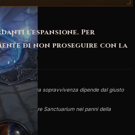
anti l'espansione. Per
mente di non proseguire con la
losivi [...] La sua sopravvivenza dipende dal giusto
gia [...]
uo destino è liberare Sanctuarium nei panni della