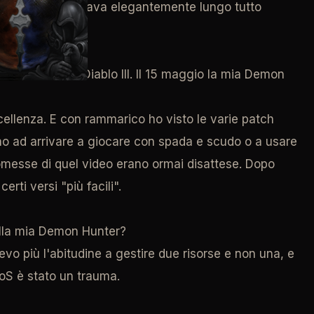
oni, che volteggiava elegantemente lungo tutto
a mia scelta in Diablo III. Il 15 maggio la mia Demon
cellenza. E con rammarico ho visto le varie patch
 fino ad arrivare a giocare con spada e scudo o a usare
romesse di quel video erano ormai disattese. Dopo
ti versi "più facili".
della mia Demon Hunter?
evo più l'abitudine a gestire due risorse e non una, e
RoS è stato un trauma.