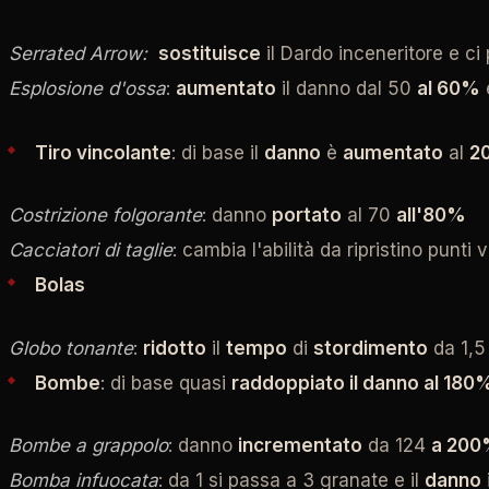
Serrated Arrow:
sostituisce
il Dardo inceneritore e ci
Esplosione d'ossa
:
aumentato
il danno dal 50
al 60%
e
Tiro vincolante
: di base il
danno
è
aumentato
al
2
Costrizione folgorante
: danno
portato
al 70
all'80%
Cacciatori di taglie
: cambia l'abilità da ripristino punti 
Bolas
Globo tonante
:
ridotto
il
tempo
di
stordimento
da 1,5
Bombe
: di base quasi
raddoppiato il danno al 180
Bombe a grappolo
: danno
incrementato
da 124
a 20
Bomba infuocata
: da 1 si passa a 3 granate e il
danno