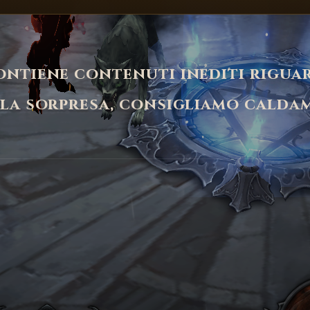
ntiene contenuti inediti riguard
la sorpresa, consigliamo calda
ntare i demoni con un arsenale di balestre e congegni esp
 di demoni deve affrontare le minacce con astuzia e strate
erminare i servitori più temibili degli inferi, allora il t