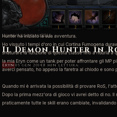
Erano i tempi della beta, e ognuno di noi rimase affas
Sanctuarium seminando congegni mortali e portando la d
Il mio fu amore a prima vista: ero stata Ladra in Diablo
Home
/
Archivio
/
2014
Hunter ha iniziato la sua avventura.
Ho vissuto i tempi d'oro in cui Cortina Fumogena durav
Il Demon Hunter in R
snaturare la funzione di questa classe fino a ridurla a 
la mia Eryn come un tank per poter affrontare gli MP p
Eryn
05 gen 2014
8 min
lettura
averci pensato, ho appeso la faretra al chiodo e sono p
Quando mi è arrivata la possibilità di provare RoS, l'at
Dopo la prima mezz'ora di gioco vi avrei detto di no. Il
praticamente tutte le skill erano cambiate, invalidando