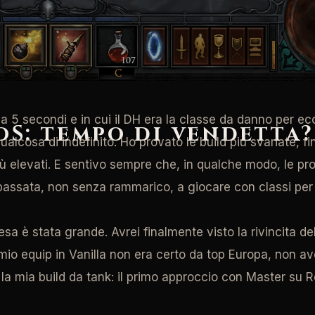
cinato dal video di presentazione del Cacciatore di Dem
ecadenza nelle file delle forze infernali.
 I e Amazzone in Diablo II. La Cacciatrice sarebbe stata l
a 5 secondi e in cui il DH era la classe da danno per ec
oS: tempo di vendetta?
qualcosa di indefinito. Ho provato le build più svariate,
iù elevati. E sentivo sempre che, in qualche modo, le p
assata, non senza rammarico, a giocare con classi per cer
tesa è stata grande. Avrei finalmente visto la rivincita 
 mio equip in Vanilla non era certo da top Europa, non av
 la mia build da tank: il primo approccio con Master su 