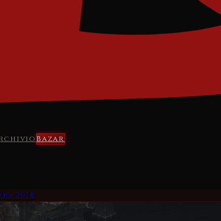
rchivio
Bazar
vio
2014