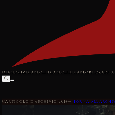
Diablo IV
Diablo II
Diablo III
Diablo
Blizzard
A
Articolo d'archivio
2014
—
Torna all'archi