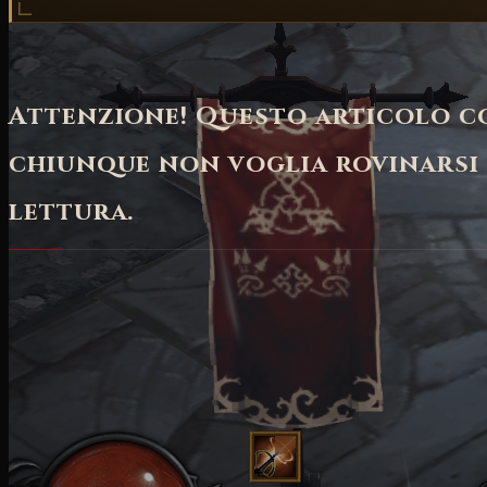
Attenzione! Questo articolo co
chiunque non voglia rovinarsi 
lettura.
"Abile nelle armi a distanza [...] può braccare e annie
equilibrio tra odio e disciplina; pertanto la cacciatrice
Se hai il coraggio e la tenacia necessaria a braccare e st
cacciatrice di demoni."