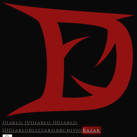
Diablo IV
Diablo II
Diablo
III
Diablo
Blizzard
Archivio
Bazar