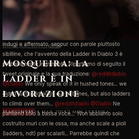
Dopo il
tweet
di venerdì scorso, il Game Director di
Diablo 3 Josh Mosqueira ha finalmente rotto gli
indugi e affermato, seppur con parole piuttosto
Home
/
Archivio
/
2014
sibilline, che l'avvento della Ladder in Diablo 3 è
Mosqueira: la
probabilmente imminente. Riportiamo di seguito il
tweet originale e la sua traduzione:
@redditdiablo
Ladder è in
@Diablo
We only speak of it in hushed tones... we
lavorazione
didn't just build walls out of bones, but also ladders
to climb over them...
@redditdiablo
@Diablo
Ne
Marvin985
14 mar 2014
2 min
lettura
parliamo solo a bassa voce... Non abbiamo solo
costruito muri con le ossa, ma anche scale a pioli
(ladders, ndt) per scalarli... Parrebbe quindi che