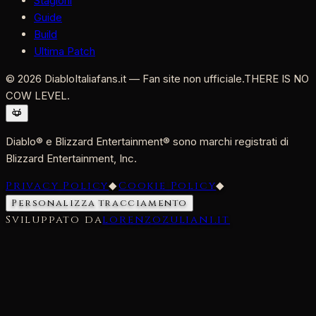
Stagioni
Guide
Build
Ultima Patch
©
2026
DiabloItaliafans.it — Fan site non ufficiale.
THERE IS NO
COW LEVEL.
Diablo® e Blizzard Entertainment® sono marchi registrati di
Blizzard Entertainment, Inc.
Privacy Policy
◆
Cookie Policy
◆
Personalizza tracciamento
Sviluppato da
lorenzozuliani.it