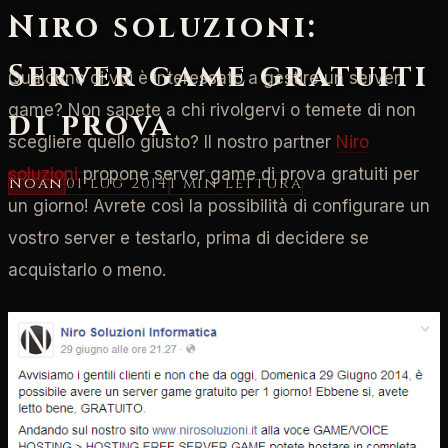
Niro soluzioni:
Server game gratuiti
Qualcuno di voi è interessato a gestire un server
game? Non sapete a chi rivolgervi o temete di non
di prova
scegliere quello giusto? Il nostro partner
Niro
soluzioni
propone server game di prova gratuiti per
Noan
01 lug 2014
1 min
lettura
un giorno! Avrete così la possibilità di configurare un
vostro server e testarlo, prima di decidere se
acquistarlo o meno.