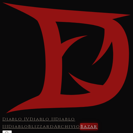
Diablo IV
Diablo II
Diablo
III
Diablo
Blizzard
Archivio
Bazar