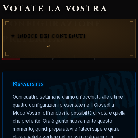
Votate la vostra
configurazione
preferita!
✦ Indice dei contenuti
Noan
18 ago 2014
3 min
lettura
Nevalistis
Ogni quattro settimane diamo un'occhiata alle ultime
quattro configurazioni presentate ne Il Giovedì a
Modo Vostro, offrendovi la possibilità di votare quella
che preferite. Ora è giunto nuovamente questo
momento, quindi preparatevi e fateci sapere quale
classe volete vedere nel prossimo streaming in