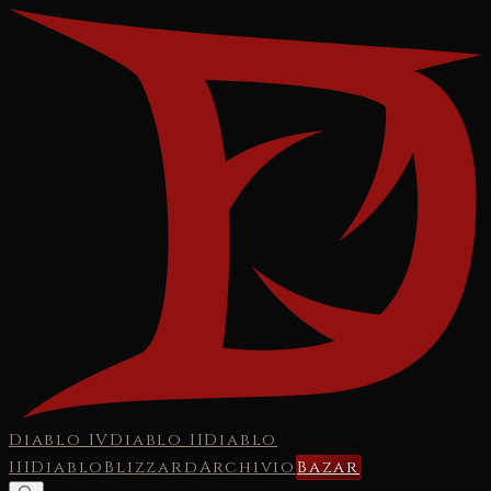
Diablo IV
Diablo II
Diablo
III
Diablo
Blizzard
Archivio
Bazar