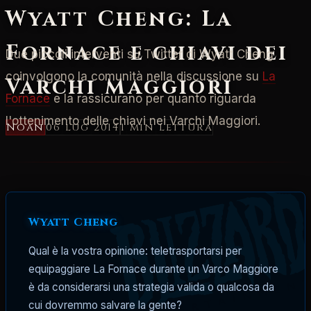
Wyatt Cheng: La
Fornace e chiavi dei
Due piccoli interventi su Twitter di Wyatt Cheng
coinvolgono la comunità nella discussione su
La
Varchi Maggiori
Fornace
e la rassicurano per quanto riguarda
l'ottenimento delle chiavi nei Varchi Maggiori.
Noan
06 lug 2014
1 min
lettura
Wyatt Cheng
Qual è la vostra opinione: teletrasportarsi per
equipaggiare La Fornace durante un Varco Maggiore
è da considerarsi una strategia valida o qualcosa da
cui dovremmo salvare la gente?