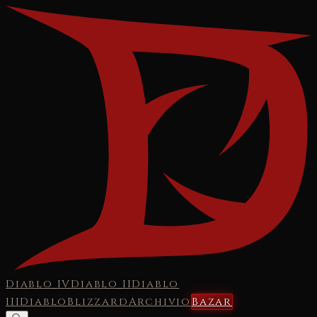
Diablo IV
Diablo II
Diablo
III
Diablo
Blizzard
Archivio
Bazar