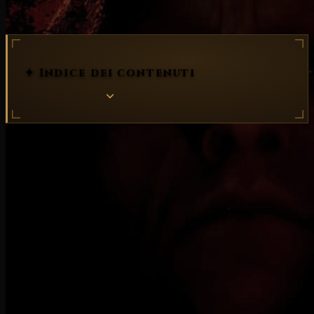
✦ Indice dei contenuti
IL VIANDANTE OSCURO
La storia di
Diablo II
si riallaccia direttamente alla
conclusione di
Diablo
. Alla fine del primo capitolo
della saga, il
Signore del Terrore
viene sconfitto per
mano dell'Eroe che al termine del sanguinoso scontro
estrae la
pietra dall'anima
(uno strumento che viene
utilizzato per imprigionare l'anima di demoni o angeli)