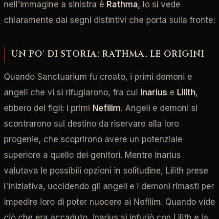
nell'immagine a sinistra è
Rathma
, lo si vede
chiaramente dai segni distintivi che porta sulla fronte:
UN PO' DI STORIA: RATHMA, LE ORIGINI
Quando Sanctuarium fu creato, i primi demoni e
angeli che vi si rifugiarono, fra cui
Inarius
e
Lilith
,
ebbero dei figli: i primi
Nefilim
. Angeli e demoni si
scontrarono sul destino da riservare alla loro
progenie, che scoprirono avere un potenziale
superiore a quello dei genitori. Mentre Inarius
valutava le possibili opzioni in solitudine, Lilith prese
l'iniziativa, uccidendo gli angeli e i demoni rimasti per
impedire loro di poter nuocere ai Nefilim. Quando vide
ciò che era accaduto, Inarius si infuriò con Lilith e la