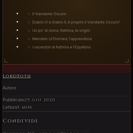
↳
Il Viandante Oscuro
↳
Diablo IV e Diablo II, è proprio il Viandante Oscuro?
↳
Un po' di storia: Rathma, le origini
↳
Mendeln Ul'Diomed, l'apprendista
↳
I sacerdoti di Rathma e l'Equilibrio
L
LordSoth
Autore
Pubblicato
29 giu 2020
Lettura
5 min
Condividi