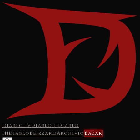
Diablo IV
Diablo II
Diablo
III
Diablo
Blizzard
Archivio
Bazar