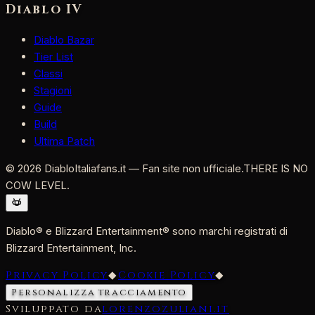
Diablo IV
Diablo Bazar
Tier List
Classi
Stagioni
Guide
Build
Ultima Patch
©
2026
DiabloItaliafans.it — Fan site non ufficiale.
THERE IS NO
COW LEVEL.
Diablo® e Blizzard Entertainment® sono marchi registrati di
Blizzard Entertainment, Inc.
Privacy Policy
◆
Cookie Policy
◆
Personalizza tracciamento
Sviluppato da
lorenzozuliani.it