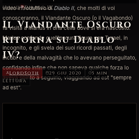
Home
/
Diablo IV
video introduttivo di
Diablo II
, che molti di voi
conosceranno, il Viandante Oscuro (o il Vagabondo)
Il Viandante Oscuro
fa visita a Marius in una cella dove si era nascosto.
ritorna su Diablo
Marius confonde quell'oscura figura con Tyrael, in
incognito, e gli svela dei suoi ricordi passati, degli
IV?
incubi e della malvagità che lo avevano perseguitato,
confidando infine che non sapeva qualche forza lo
LordSoth
29 giu 2020
5 min
aveva spinto a seguirlo, viaggiando ad est "sempre
lettura
ad est".