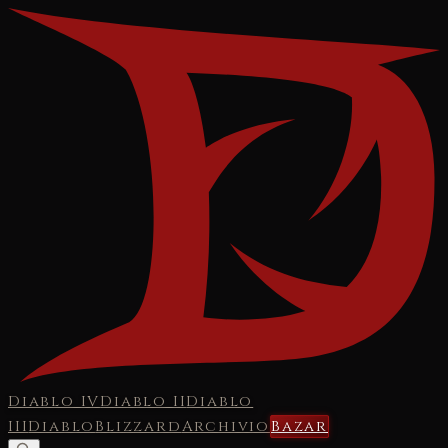
Diablo IV
Diablo II
Diablo
III
Diablo
Blizzard
Archivio
Bazar