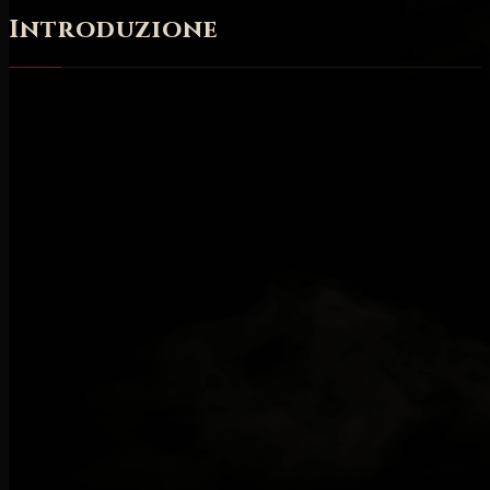
Introduzione
L'Occultista è una PNG molto importante di Diablo IV
che permetterà di
incantare l'equipaggiamento
per
migliorare le statistiche,
infondere gli Aspetti
Leggendari
sugli equipaggiamenti rari/leggendari e
creare i Sigilli
, necessari per aprire i
Dungeon
dell'Incubo
. La capacità di estrarre e imprimere
Aspetti Leggendari permette al personaggio di
personalizzare i propri poteri e di creare pezzi di
equipaggiamento incredibilmente potenti. Sia che vi
imbattiate in un Aspetto su un pezzo di
equipaggiamento a caso, sia che vi dedichiate a