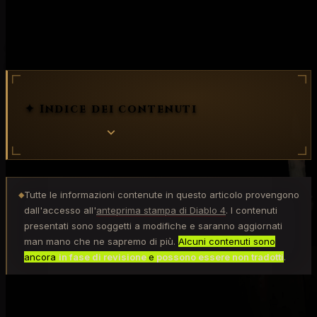
Approfondimenti
Codex del
Potere
Occultista
✦ Indice dei contenuti
Tutte le informazioni contenute in questo articolo provengono
◆
dall'accesso all'
anteprima stampa di Diablo 4
. I contenuti
presentati sono soggetti a modifiche e saranno aggiornati
man mano che ne sapremo di più.
Alcuni contenuti sono
ancora
in fase di revisione
e
possono essere non tradotti
.