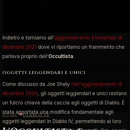
Dungeon specifici per completare il vostro
Codex del
Potere
, l'Occultista è più che disposto a imprimere il
vostro equipaggiamento in cambio di una discreta
quantità d'oro. Prima di procedere facciamo un salto
indietro e torniamo all'
aggiornamento trimestrale di
dicembre 2021
dove vi riportiamo un frammento che
parlava proprio dell'
Occultista
.
OGGETTI LEGGENDARI E UNICI
Come discusso da Joe Shely
nell'aggiornamento di
dicembre 2020
, gli oggetti leggendari e unici restano
un fulcro chiave della caccia agli oggetti di Diablo. È
stata apportata una modifica fondamentale agli
Home
/
Diablo IV
oggetti leggendari in Diablo IV, permettendo ai loro