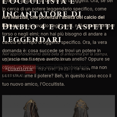
L'Occultista e
poteri di apparire su diversi tipi di oggetti. Ora, se sei
in cerca di un potere leggendario specifico, come
Incantatore di
Arti Marziali, che potenzia l'abilità del calcio del
Diablo 4 e gli Aspetti
Barbaro
, puoi trovarlo negli anelli, nelle protezioni per
torso o negli elmi; non hai più bisogno di andare a
Leggendari
caccia di un tipo di oggetto specifico. Ora, la vera
domanda è: cosa succede se trovi un potere in
Nell'approfondimento della beta di anteprima per la stampa,
un'ascia ma ti serve averlo in un anello? Oppure se
oggi scopriamo la figura dell'Occultista
ottieni un fantastico amuleto leggendario, ma non
LordSoth
22 dic 2022
8 min
lettura
puoi sfruttarne il potere? Beh, in questo caso ecco il
tuo nuovo amico, l'Occultista.