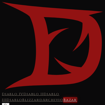
Diablo IV
Diablo II
Diablo
III
Diablo
Blizzard
Archivio
Bazar