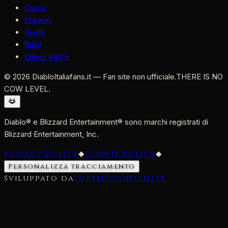
Classi
Stagioni
Guide
Build
Ultima Patch
©
2026
DiabloItaliafans.it — Fan site non ufficiale.
THERE IS NO
COW LEVEL.
Diablo® e Blizzard Entertainment® sono marchi registrati di
Blizzard Entertainment, Inc.
Privacy Policy
◆
Cookie Policy
◆
Personalizza tracciamento
Sviluppato da
lorenzozuliani.it