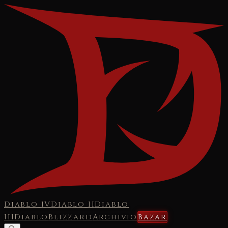
Diablo IV
Diablo II
Diablo
III
Diablo
Blizzard
Archivio
Bazar