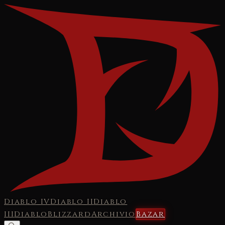
Diablo IV
Diablo II
Diablo
III
Diablo
Blizzard
Archivio
Bazar