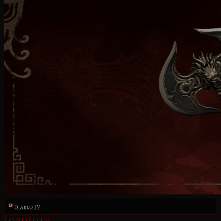
Diablo IV
LordSoth