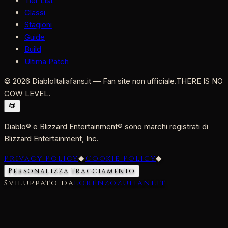
Tier List
Classi
Stagioni
Guide
Build
Ultima Patch
©
2026
DiabloItaliafans.it — Fan site non ufficiale.
THERE IS NO
COW LEVEL.
Diablo® e Blizzard Entertainment® sono marchi registrati di
Blizzard Entertainment, Inc.
Privacy Policy
◆
Cookie Policy
◆
Personalizza tracciamento
Sviluppato da
lorenzozuliani.it