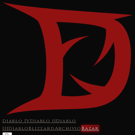
Diablo IV
Diablo II
Diablo
III
Diablo
Blizzard
Archivio
Bazar