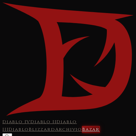
Diablo IV
Diablo II
Diablo
III
Diablo
Blizzard
Archivio
Bazar