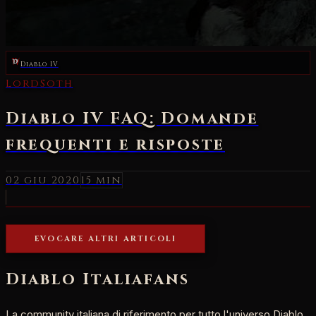
Diablo IV
LordSoth
Diablo IV FAQ: Domande
frequenti e risposte
02 giu 2020
15 min
EVOCARE ALTRI ARTICOLI
Diablo Italia
fans
La community italiana di riferimento per tutto l'universo Diablo.