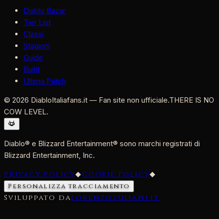
Diablo Bazar
Tier List
Classi
Stagioni
Guide
Build
Ultima Patch
©
2026
DiabloItaliafans.it — Fan site non ufficiale.
THERE IS NO
COW LEVEL.
Diablo® e Blizzard Entertainment® sono marchi registrati di
Blizzard Entertainment, Inc.
Privacy Policy
◆
Cookie Policy
◆
Personalizza tracciamento
Sviluppato da
lorenzozuliani.it