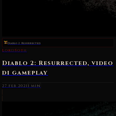
Diablo 2: Resurrected
LordSoth
Diablo 2: Resurrected, video
di gameplay
27 feb 2021
1 min