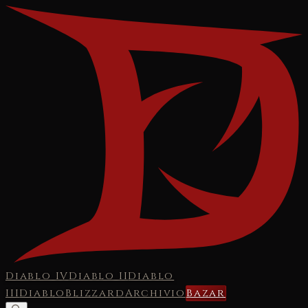
Diablo IV
Diablo II
Diablo
III
Diablo
Blizzard
Archivio
Bazar