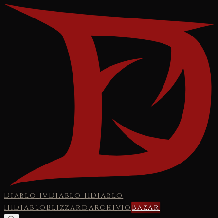
Diablo IV
Diablo II
Diablo
III
Diablo
Blizzard
Archivio
Bazar