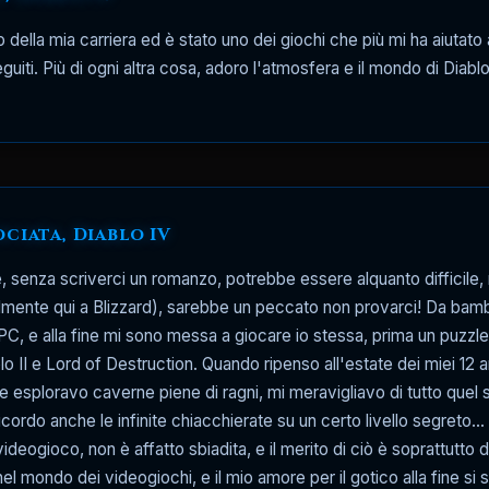
zio della mia carriera ed è stato uno dei giochi che più mi ha aiu
guiti. Più di ogni altra cosa, adoro l'atmosfera e il mondo di Diabl
ciata, Diablo IV
, senza scriverci un romanzo, potrebbe essere alquanto difficile, 
almente qui a Blizzard), sarebbe un peccato non provarci! Da bamb
 e alla fine mi sono messa a giocare io stessa, prima un puzzle 
lo II e Lord of Destruction. Quando ripenso all'estate dei miei 12 
re esploravo caverne piene di ragni, mi meravigliavo di tutto que
cordo anche le infinite chiacchierate su un certo livello segreto..
deogioco, non è affatto sbiadita, e il merito di ciò è soprattutto 
nel mondo dei videogiochi, e il mio amore per il gotico alla fine si 