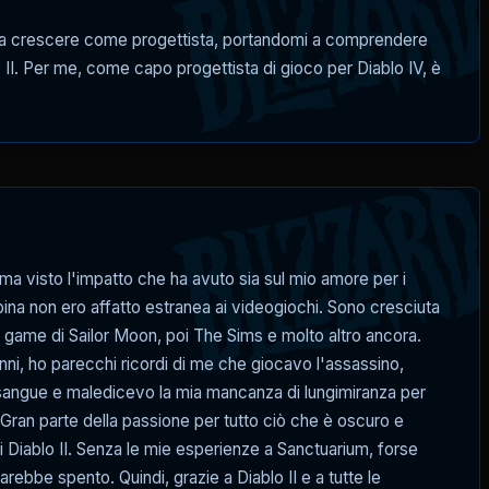
tato a crescere come progettista, portandomi a comprendere
o II. Per me, come capo progettista di gioco per Diablo IV, è
ma visto l'impatto che ha avuto sia sul mio amore per i
ina non ero affatto estranea ai videogiochi. Sono cresciuta
game di Sailor Moon, poi The Sims e molto altro ancora.
anni, ho parecchi ricordi di me che giocavo l'assassino,
l sangue e maledicevo la mia mancanza di lungimiranza per
. Gran parte della passione per tutto ciò che è oscuro e
di Diablo II. Senza le mie esperienze a Sanctuarium, forse
sarebbe spento. Quindi, grazie a Diablo II e a tutte le