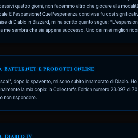
essivi quattro giorni, non facemmo altro che giocare alla modalit
pale E l'espansione! Quell'esperienza condivisa fu così significat
se di Diablo in Blizzard, mi ha scritto quanto segue: "L'espansio
me sembra che sia appena successo. Uno dei miei migliori ricordi
, Battle.net e prodotti online
fresca!", dopo lo spavento, mi sono subito innamorato di Diablo. H
nalmente la mia copia: la Collector's Edition numero 23.097 di 70.0
co non rispondere.
, Diablo IV