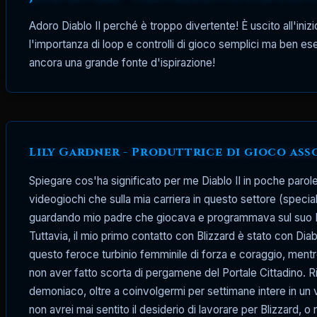
Adoro Diablo II perché è troppo divertente! È uscito all'ini
l'importanza di loop e controlli di gioco semplici ma ben ese
ancora una grande fonte d'ispirazione!
Lily Gardner - Produttrice di gioco asso
Spiegare cos'ha significato per me Diablo II in poche parole
videogiochi che sulla mia carriera in questo settore (speci
guardando mio padre che giocava e programmava sul suo PC,
Tuttavia, il mio primo contatto con Blizzard è stato con Diab
questo feroce turbinio femminile di forza e coraggio, ment
non aver fatto scorta di pergamene del Portale Cittadino. Ri
demoniaco, oltre a coinvolgermi per settimane intere in un vi
non avrei mai sentito il desiderio di lavorare per Blizzard, o 