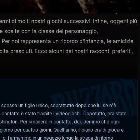
o. Queste nuove classi, oltre a presentare una maggiore
imorio condiviso di
Diablo
. Alcune nuove abilità, come il
mi di molti nostri giochi successivi. Infine, oggetti più
ie scelte con la classe del personaggio,
. Per noi rappresenta un ricordo d'infanzia, le amicizie
a cresciuti. Ecco alcuni dei nostri racconti preferiti,
spesso un figlio unico, soprattutto dopo che lui se n'è
 contatto è stato tramite i videogiochi. Dopotutto, era stato
 Washington. Per rimanere in contatto, decidemmo che ogni
orno per quattro giorni. Quell'anno, il piano era di giocare
sì ci fermammo in un negozio lungo la strada di ritorno