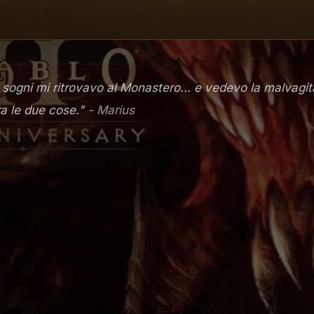
 sogni mi ritrovavo al Monastero... e vedevo la malvagit
ra le due cose."
- Marius
iablo® II
, i nostri obiettivi erano apparentemente semplic
Per quanto gli sviluppatori non si fossero prefissati di c
lo II
ha finito comunque per fare tutto questo. Il team d
toria divisa in atti distinti, con enormi zone esplorabili 
 vorticoso barbaro e il pio paladino (con altre due aggi