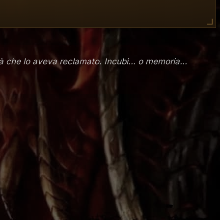
à che lo aveva reclamato. Incubi... o memoria...
i: risolvere i problemi più importanti presenti
ambiare il genere del GdR d'azione o di influenzare la
i sviluppo voleva che
Diablo II
fosse più grande, più
all'aperto, aveva sostituito la claustrofobica cattedrale
unte nell'espansione
Lord of Destruction®
, l'assassino e