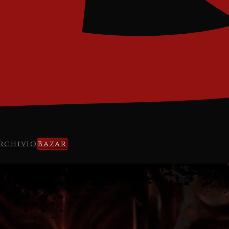
rchivio
Bazar