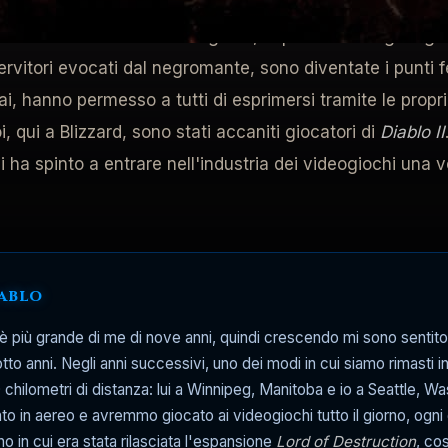
 guerriero, della ladra e dell'incantatore del primo gioc
abilità uniche tra cui scegliere, al posto del singolo gr
rvitori evocati dal negromante, sono diventate i punti fer
ai, hanno permesso a tutti di esprimersi tramite le propr
i, qui a Blizzard, sono stati accaniti giocatori di
Diablo II
 spinto a entrare nell'industria dei videogiochi una volt
iablo
è più grande di me di nove anni, quindi crescendo mi sono sentito 
o anni. Negli anni successivi, uno dei modi in cui siamo rimasti in
nni
0 chilometri di distanza: lui a Winnipeg, Manitoba e io a Seattle,
o in aereo e avremmo giocato ai videogiochi tutto il giorno, ogni gi
iorno in cui era stata rilasciata l'espansione
Lord of Destruction
, co