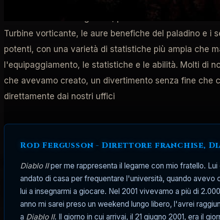
il druido), sono andate ben oltre gli archetipi base del
diversità etnica e di genere, presentavano ciascuna 30 
Turbine vorticante, le aure benefiche del paladino e i se
potenti, con una varietà di statistiche più ampia che m
l'equipaggiamento, le statistiche e le abilità. Molti di no
che avevamo creato, un divertimento senza fine che ci ha
direttamente dai nostri uffici
Rod Fergusson - Direttore franchise, D
Home
/
Diablo 2: Resurrected
Diablo II
per me rappresenta il legame con mio fratello. Lui 
andato di casa per frequentare l'università, quando avevo ott
Diablo II compie 20 a
lui a insegnarmi a giocare. Nel 2001 vivevamo a più di 2.00
anno mi sarei preso un weekend lungo libero, l'avrei raggiunt
Diablo II continua a ispirare Blizzard 20 anni dopo
a
Diablo II
. Il giorno in cui arrivai, il 21 giugno 2001, era il g