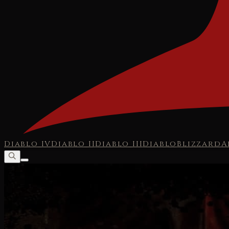
Diablo IV
Diablo II
Diablo III
Diablo
Blizzard
A