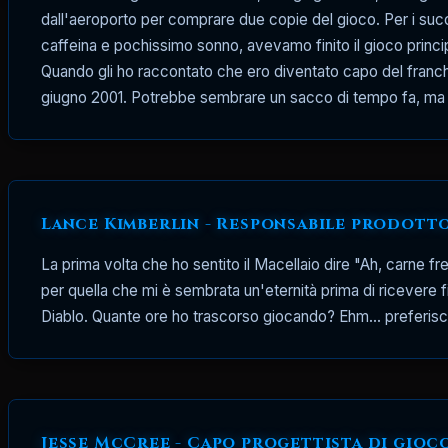
dall'aeroporto per comprare due copie del gioco. Per i succ
LordSoth
30 giu 2020
9 min lettura
caffeina e pochissimo sonno, avevamo finito il gioco princi
Quando gli ho raccontato che ero diventato capo del franchi
giugno 2001. Potrebbe sembrare un sacco di tempo fa, ma a 
Lance Kimberlin - Responsabile prodotto
La prima volta che ho sentito il Macellaio dire "Ah, carne 
per quella che mi è sembrata un'eternità prima di ricevere fi
Diablo. Quante ore ho trascorso giocando? Ehm... preferis
Jesse McCree - Capo progettista di gioco