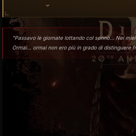
"Passavo le giornate lottando col sonno... Nei miei
Ormai... ormai non ero più in grado di distinguere f
LA CREAZIONE DI UN CLASSICO
Quando, oltre venti anni fa, abbiamo deciso di creare
D
in
Diablo®
ed espandere la formula del gioco originale. 
progettazione di giochi per un'intera generazione,
Diab
bello, più veloce e più forte del suo predecessore. Una s
di Tristram. Cinque nuove classi di personaggi, come il