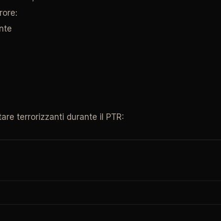
rore:
nte
re terrorizzanti durante il PTR: