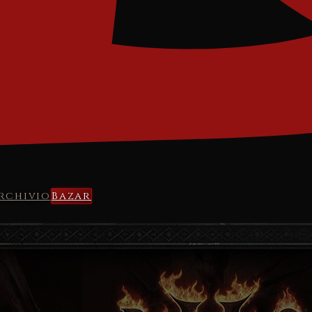
rchivio
Bazar