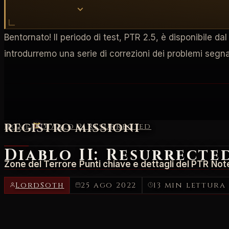
Bentornato! Il periodo di test, PTR 2.5, è disponibile da
introdurremo una serie di correzioni dei problemi segna
REGISTRO MISSIONI
Home
/
Diablo 2: Resurrected
Diablo II: Resurrecte
Zone del Terrore
Punti chiave e dettagli del PTR
Note
LordSoth
25 ago 2022
13 min lettura