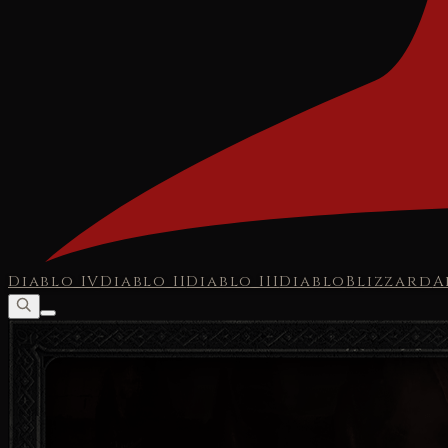
Diablo IV
Diablo II
Diablo III
Diablo
Blizzard
A