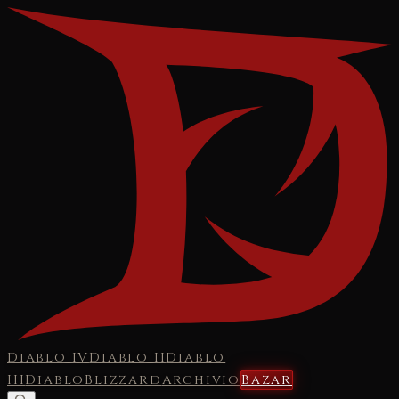
Diablo IV
Diablo II
Diablo
III
Diablo
Blizzard
Archivio
Bazar