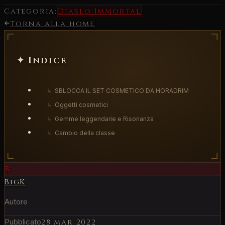
Categoria:
Diablo Immortal
Torna alla home
✦ Indice
↳
SBLOCCA IL SET COSMETICO DA HORADRIM
↳
Oggetti cosmetici
↳
Gemme leggendarie e Risonanza
↳
Cambio della classe
B
BigK
Autore
Pubblicato
28 mar 2022