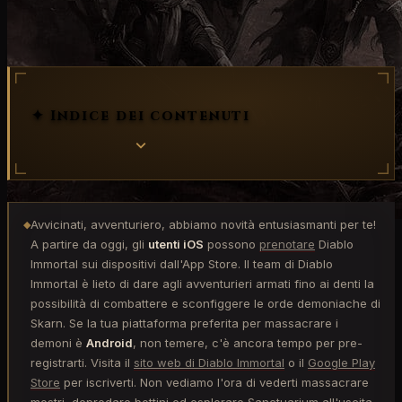
data di uscita
✦ Indice dei contenuti
Avvicinati, avventuriero, abbiamo novità entusiasmanti per te!
◆
A partire da oggi, gli
utenti iOS
possono
prenotare
Diablo
Immortal sui dispositivi dall'App Store. Il team di Diablo
Immortal è lieto di dare agli avventurieri armati fino ai denti la
possibilità di combattere e sconfiggere le orde demoniache di
Skarn. Se la tua piattaforma preferita per massacrare i
demoni è
Android
, non temere, c'è ancora tempo per pre-
registrarti. Visita il
sito web di Diablo Immortal
o il
Google Play
Store
per iscriverti. Non vediamo l'ora di vederti massacrare