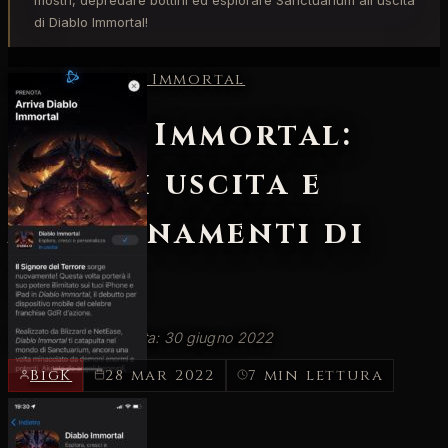
mostri, depredare bottini ed esplorare Sanctuarium all'uscita
di Diablo Immortal!
Home
/
Diablo Immortal
Diablo Immortal:
data di uscita e
aggiornamenti di
marzo
Data di uscita prevista: 30 giugno 2022
BigK
28 mar 2022
7 min lettura