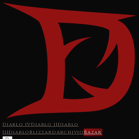
Diablo IV
Diablo II
Diablo
III
Diablo
Blizzard
Archivio
Bazar