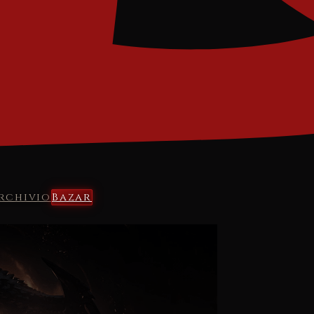
rchivio
Bazar