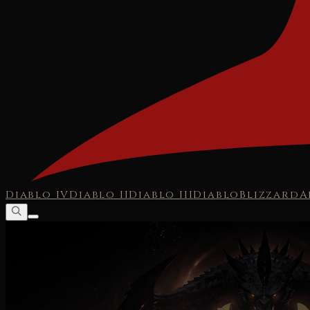
Diablo IV
Diablo II
Diablo III
Diablo
Blizzard
A