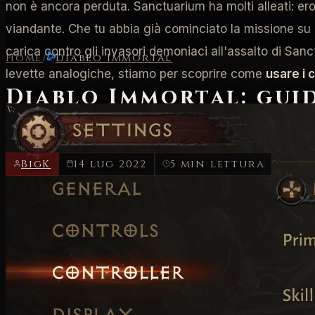
non è ancora perduta. Sanctuarium ha molti alleati: eroi 
viandante. Che tu abbia già cominciato la missione su
carica contro gli invasori demoniaci all'assalto di San
Home
/
Diablo Immortal
levette analogiche, stiamo per scoprire come
usare i 
Diablo Immortal: gui
Trucida demoni con un controller
BigK
14 lug 2022
5 min lettura