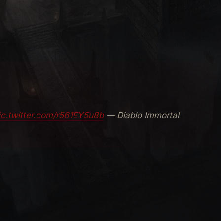
l franchise (il primo Diablo vide il mercato il 31
p più scaricate nell'AppleStore
e il traguardo dei
10
ic.twitter.com/r561EY5u8b
— Diablo Immortal
almente sembrava secondario ma che in fase di end-
ette in luce proprio questo aspetto ma qui vogliamo
ntorno al titolo mobile di Diablo sono nate verso il
e si stavano quindi dedicando al miglioramento