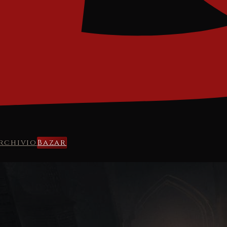
rchivio
Bazar