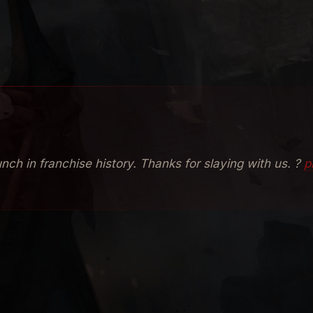
simi giocatori al primo approccio con l'ultimo capitolo de
pace di garantire al titolo
la prima posizione tra le ap
rilascio
.
unch in franchise history. Thanks for slaying with us. ?
p
e ben progettato ha messo in luce un aspetto che inizi
azioni
.
Ne abbiamo parlato di recente in un articolo
che m
cendo il punto della situazione ad oggi. Le controversie i
ersi giocatori avevano già raggiunto il livello massimo 