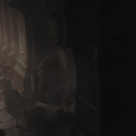
ssiamo definire un perfetto esempio di trasposizione
imilmente a quanto già fatto per Diablo III con le