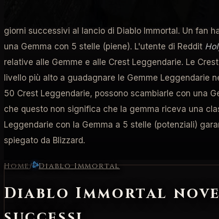
dell'equipaggiamento e al PvP elementi collegati alla f
giorni successivi al lancio di Diablo Immortal. Un fan
una Gemma con 5 stelle (piene). L'utente di Reddit
Hol
relative alle Gemme e alle Crest Leggendarie. Le Crest 
livello più alto a guadagnare le Gemme Leggendarie nec
50 Crest Leggendarie, possono scambiarle con una Gemm
che questo non significa che la gemma riceva una class
Leggendarie con la Gemma a 5 stelle (potenziali) gara
spiegato da Blizzard.
Home
/
Diablo Immortal
Diablo Immortal nove 
successi