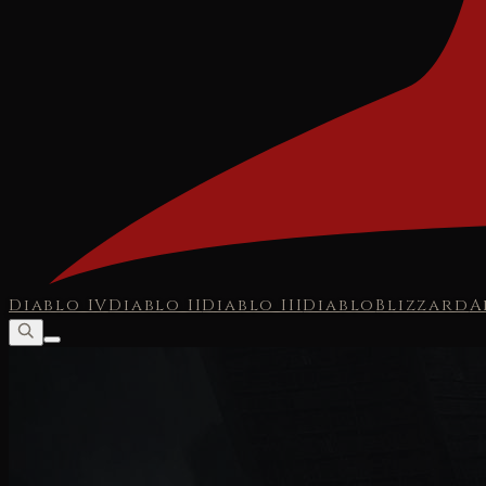
Diablo IV
Diablo II
Diablo III
Diablo
Blizzard
A