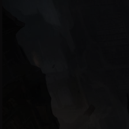
micro-transazioni
Diablo Immortal
è davvero un bel gioco: divertente, i
verso il mercato mobile di un titolo nato su PC. Ricostr