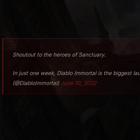
versione console. Questa è stata l'impressione di moltis
dicembre 1996), lo dimostra l'indiscutibile successo, ca
milioni di installazioni a poco più di una settimana dal 
Shoutout to the heroes of Sanctuary.
In just one week, Diablo Immortal is the biggest la
(@DiabloImmortal)
June 10, 2022
Ma Diablo Immortal pur essendo un titolo avvincente 
game si sta rivelando terribile:
l'uso delle micro trans
raccogliere il sentimento generale riservato al titolo fa
secondo giorno dal rilascio, quando effettivamente div