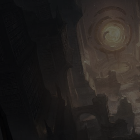
mmediato, curato e decisamente ben programmato. Lo po
uito da zero pensandolo proprio per questa piattaforma, s