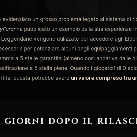
ase di end-game. Molti giocatori hanno espresso la loro f
 ha evidenziato un grosso problema legato al sistema di 
yFuror
ha pubblicato un esempio della sua esperienze in
Leggendarie vengono utilizzate per accedere agli Elder Ri
essarie per potenziare alcuni degli equipaggiamenti più 
a a 5 stelle garantita (almeno così appariva dalle dic
ificazione a 5 stelle piene. Quando i giocatori di Diab
ntita, questa potrebbe avere
un valore compreso tra un
giorni dopo il rilasc