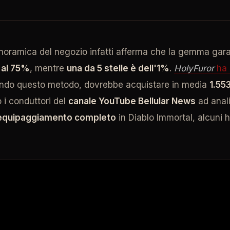
a panoramica del negozio infatti afferma che la gemma gar
e al 75%
, mentre
una da 5 stelle è dell'1%
.
HolyFuror
ha 
zando questo metodo, dovrebbe acquistare in media
1.55
o i conduttori del
canale YouTube Bellular News
ad anali
un equipaggiamento completo
in Diablo Immortal, alcuni h