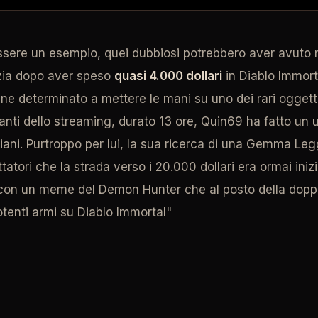
sere un esempio, quei dubbiosi potrebbero aver avuto r
zia dopo aver speso
quasi 4.000 dollari
in Diablo Immor
mane determinato a mettere le mani su uno dei rari ogge
anti dello streaming, durato 13 ore, Quin69 ha fatto un u
raliani. Purtroppo per lui, la sua ricerca di una Gemma L
atori che la strada verso i 20.000 dollari era ormai iniz
a con un meme del Demon Hunter che al posto della dopp
tenti armi su Diablo Immortal"