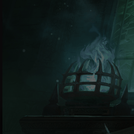
controller
comandi
interfaccia
chat
Hai chiesto e ti è stato dato! Il team è orgoglioso di
annunciare che
Diablo Immortal uscirà
contemporaneamente su dispositivi mobili e in
open beta su PC
, con tanto di
cross-play e
progressi condivisi
. Abbiamo fatto di tutto per
mantenere gli elementi chiave dell'iconico sistema di
comandi di Diablo, così che tu possa sgominare
demoni dalla comodità di casa tua.