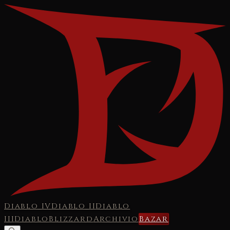
Diablo IV
Diablo II
Diablo
III
Diablo
Blizzard
Archivio
Bazar