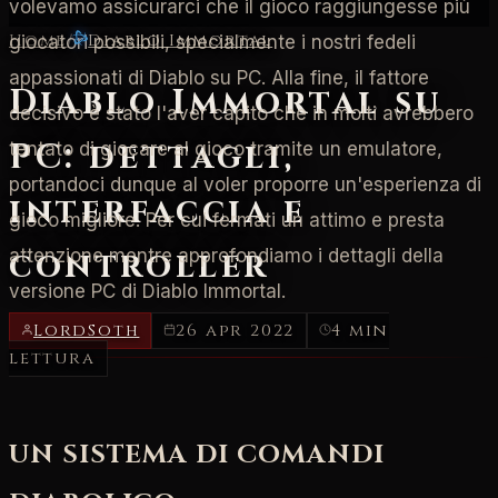
volevamo assicurarci che il gioco raggiungesse più
Home
/
Diablo Immortal
giocatori possibili, specialmente i nostri fedeli
appassionati di Diablo su PC. Alla fine, il fattore
Diablo Immortal su
decisivo è stato l'aver capito che in molti avrebbero
PC: dettagli,
tentato di giocare al gioco tramite un emulatore,
portandoci dunque al voler proporre un'esperienza di
interfaccia e
gioco migliore. Per cui fermati un attimo e presta
controller
attenzione mentre approfondiamo i dettagli della
versione PC di Diablo Immortal.
LordSoth
26 apr 2022
4 min
lettura
UN SISTEMA DI COMANDI