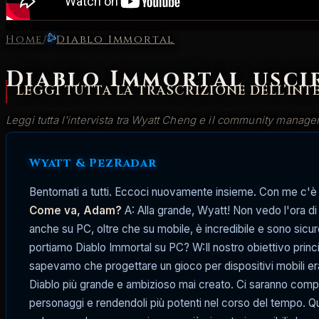
Home
/
Diablo Immortal
Diablo Immortal uscir
LEGGI TUTTA LA TRASCRIZIONE DELL’INT
Leggi tutta l'intervista tra Wyatt Cheng e il community manager
BigK
25 apr 2022
7 min lettura
Wyatt & PezRadar
Bentornati a tutti. Eccoci nuovamente insieme. Con me c
Come va, Adam?
A: Alla grande, Wyatt! Non vedo l'ora di 
anche su PC, oltre che su mobile, è incredibile e sono sic
portiamo Diablo Immortal su PC?
W:Il nostro obiettivo prin
sapevamo che progettare
un gioco per dispositivi mobili er
Diablo più grande e ambizioso mai creato. Ci saranno comple
personaggi e rendendoli più potenti
nel corso del tempo. Qu