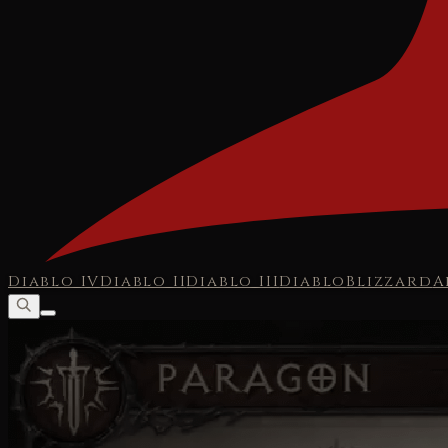
Diablo IV
Diablo II
Diablo III
Diablo
Blizzard
A