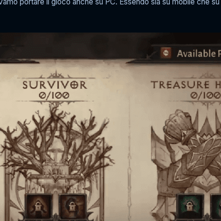
vamo portare il gioco anche su PC. Essendo sia su mobile che su