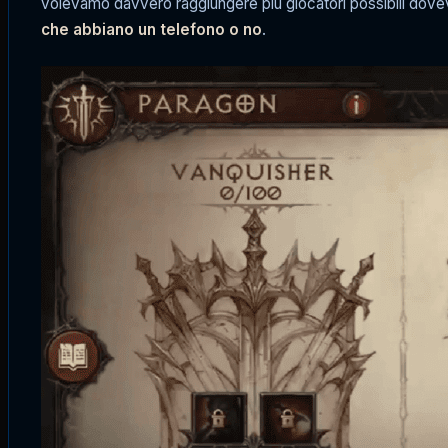
volevamo davvero raggiungere più giocatori possibili dove
che abbiano un telefono o no
.