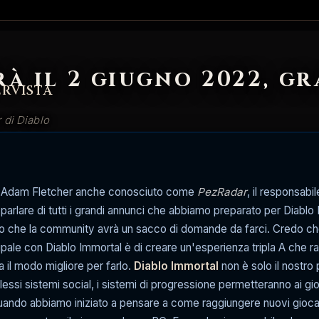
à il 2 giugno 2022, gr
ERVISTA
 di Diablo
'è Adam Fletcher anche conosciuto come
PezRadar
, il responsabi
parlare di tutti i grandi annunci che abbiamo preparato per Diablo I
uro che la community avrà un sacco di domande da farci. Credo ch
cipale con Diablo Immortal è di creare un'esperienza tripla A che r
a il modo migliore per farlo.
Diablo Immortal
non è solo il nostro
ssi sistemi social, i sistemi di progressione permetteranno ai gi
ando abbiamo iniziato a pensare a come raggiungere nuovi giocato