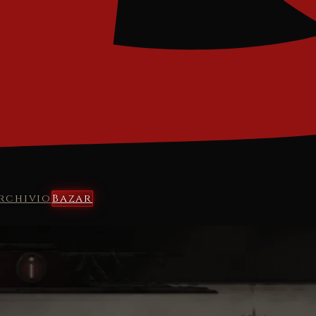
rchivio
Bazar