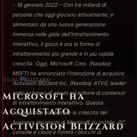
– 18 gennaio 2022 – Con tre miliardi di
persone che oggi giocano attivamente, e
alimentato da una nuova generazione
immersa nelle gioie dell’intrattenimento
interattivo, il gioco è ora la forma di
intrattenimento più grande e in più rapida
crescita. Oggi, Microsoft Corp. (Nasdaq:
MSFT) ha annunciato l’intenzione di acquisire
Home
/
Blizzard
Activision Blizzard Inc. (Nasdaq: ATVI), leader
nello sviluppo di giochi ed editore di contenuti
Microsoft ha
di intrattenimento interattivo. Questa
acquistato
acquisizione accelererà la crescita del
business dei giochi di Microsoft su mobile, PC,
Activision Blizzard
console e cloud e fornirà i blocchi di