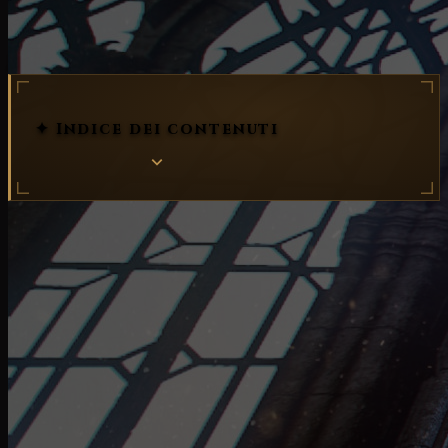
PTR
✦ Indice dei contenuti
Siamo lieti di annunciare che le aggiunte alla
dinamica di gioco in arrivo nel
PTR
(solo PC) saranno
implementate
a partire da martedì 25 gennaio PST
!
La community potrà sperimentare per la prima volta
questi cambi e condividere il proprio feedback di
gioco. Sin dall'inizio ci siamo resi conto che
collaborare con la community ci ha aiutato a
realizzare un gioco migliore per tutti. Speriamo di