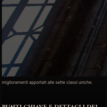
vederti nel PTR continuando a condividere con noi i
tuoi feedback. Col tuo aiuto porteremo avanti il
retaggio del gioco GdR d'azione a cui tutti noi
teniamo, Diablo II: Resurrected. Nel caso ti fossi
perso lo stream di aggiornamento sullo sviluppo, puoi
seguirlo qua sotto. Il nostro direttore di progettazione,
Robert Gallerani, e il produttore di gioco senior,
Matthew Cederquist, si sono uniti al creatore di
contenuti della community, MrLlamaSC, per
approfondire la nostra filosofia e mostrare i
miglioramenti apportati alle sette classi uniche.