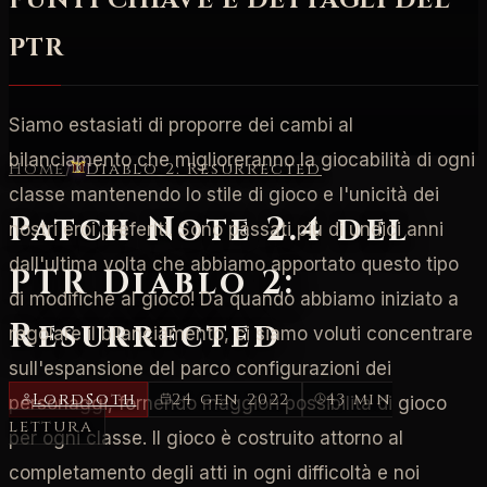
PUNTI CHIAVE E DETTAGLI DEL
PTR
Siamo estasiati di proporre dei cambi al
bilanciamento che miglioreranno la giocabilità di ogni
Home
/
Diablo 2: Resurrected
classe mantenendo lo stile di gioco e l'unicità dei
Patch Note 2.4 del
nostri eroi preferiti. Sono passati più di undici anni
dall'ultima volta che abbiamo apportato questo tipo
PTR Diablo 2:
di modifiche al gioco! Da quando abbiamo iniziato a
Resurrected
regolare il bilanciamento, ci siamo voluti concentrare
sull'espansione del parco configurazioni dei
LordSoth
24 gen 2022
43 min
personaggi, fornendo maggiori possibilità di gioco
lettura
per ogni classe. Il gioco è costruito attorno al
completamento degli atti in ogni difficoltà e noi