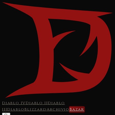
Diablo IV
Diablo II
Diablo
III
Diablo
Blizzard
Archivio
Bazar