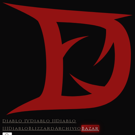
Diablo IV
Diablo II
Diablo
III
Diablo
Blizzard
Archivio
Bazar