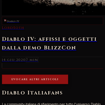
Diablo IV
LordSoth
Diablo IV: affissi e oggetti
dalla demo BlizzCon
14 giu 2020
7 min
EVOCARE ALTRI ARTICOLI
Diablo Italia
fans
La community italiana di riferimento per tutto l'universo Diablo.