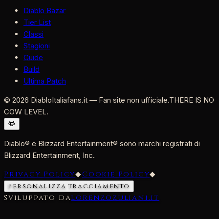
Diablo Bazar
Tier List
Classi
Stagioni
Guide
Build
Ultima Patch
©
2026
DiabloItaliafans.it — Fan site non ufficiale.
THERE IS NO
COW LEVEL.
Diablo® e Blizzard Entertainment® sono marchi registrati di
Blizzard Entertainment, Inc.
Privacy Policy
◆
Cookie Policy
◆
Personalizza tracciamento
Sviluppato da
lorenzozuliani.it