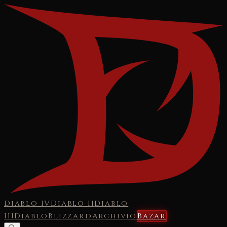
Diablo IV
Diablo II
Diablo
III
Diablo
Blizzard
Archivio
Bazar