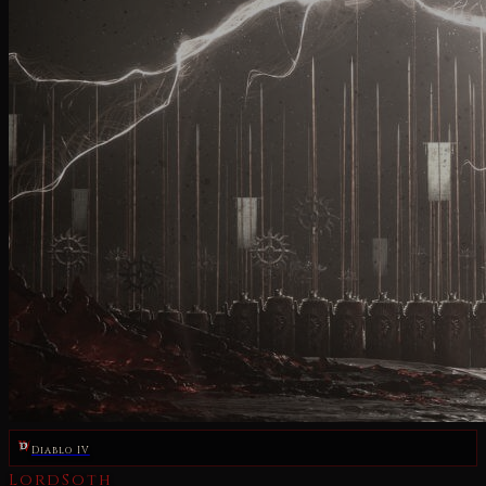
Diablo IV
LordSoth