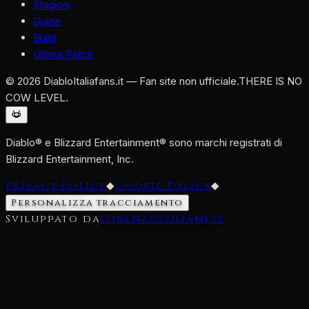
Stagioni
Guide
Build
Ultima Patch
©
2026
DiabloItaliafans.it — Fan site non ufficiale.
THERE IS NO
COW LEVEL.
Diablo® e Blizzard Entertainment® sono marchi registrati di
Blizzard Entertainment, Inc.
Privacy Policy
◆
Cookie Policy
◆
Personalizza tracciamento
Sviluppato da
lorenzozuliani.it