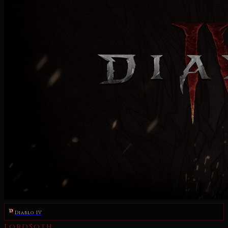
Diablo IV
LordSoth