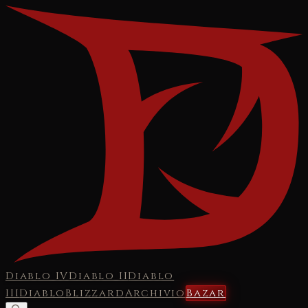
Diablo IV
Diablo II
Diablo
III
Diablo
Blizzard
Archivio
Bazar