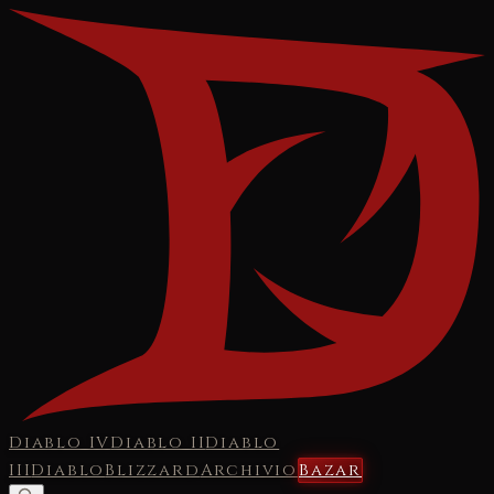
Diablo IV
Diablo II
Diablo
III
Diablo
Blizzard
Archivio
Bazar