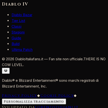
Diablo IV
Diablo Bazar
Tier List
Classi
Stagioni
Guide
Build
Ultima Patch
©
2026
DiabloItaliafans.it — Fan site non ufficiale.
THERE IS NO
COW LEVEL.
Diablo® e Blizzard Entertainment® sono marchi registrati di
Blizzard Entertainment, Inc.
Privacy Policy
◆
Cookie Policy
◆
Personalizza tracciamento
Sviluppato da
lorenzozuliani.it