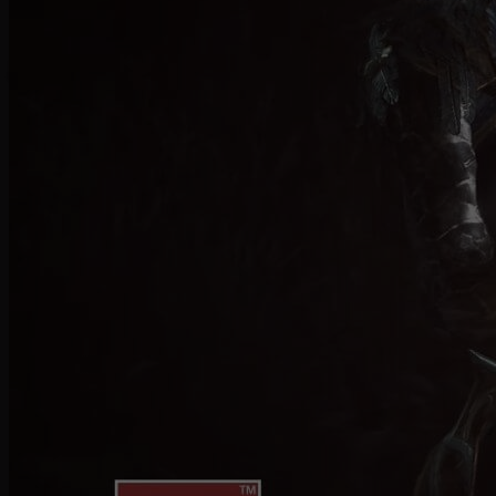
Incantatore
Le Incantatrici comandano gli elementi per
conquistare la vittoria. Padrone della furia della
natura, scatenano fulmini, impalano i nemici su
spuntoni di ghiaccio e fanno piovere meteore
fiammeggianti per eliminare qualunque nemico. Di
seguito l'affascinante video promo che introduce la
classe dell'incantatore di Diablo IV!