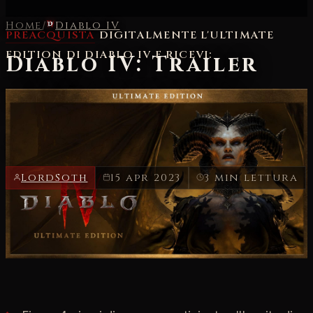
Home
/
Diablo IV
PREACQUISTA
DIGITALMENTE L'ULTIMATE
EDITION DI DIABLO IV E RICEVI:
Diablo IV: Trailer
dell'Incantatore
Le Incantatrici comandano gli elementi per conquistare la
vittoria.
LordSoth
15 apr 2023
3 min lettura