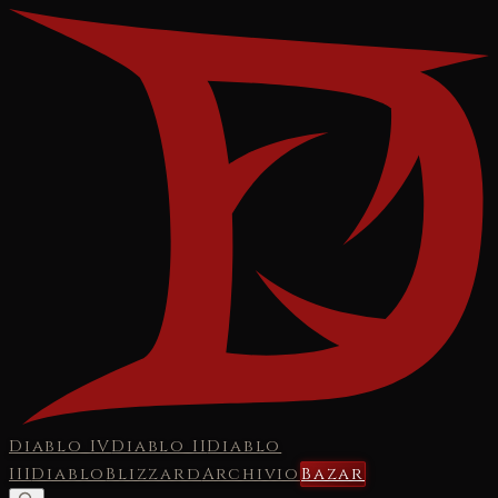
Diablo IV
Diablo II
Diablo
III
Diablo
Blizzard
Archivio
Bazar