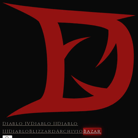
Diablo IV
Diablo II
Diablo
III
Diablo
Blizzard
Archivio
Bazar