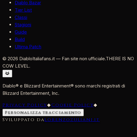
Diablo Bazar
Tier List
Classi
Stagioni
Guide
Build
Ultima Patch
©
2026
DiabloItaliafans.it — Fan site non ufficiale.
THERE IS NO
COW LEVEL.
Diablo® e Blizzard Entertainment® sono marchi registrati di
Blizzard Entertainment, Inc.
Privacy Policy
◆
Cookie Policy
◆
Personalizza tracciamento
Sviluppato da
lorenzozuliani.it