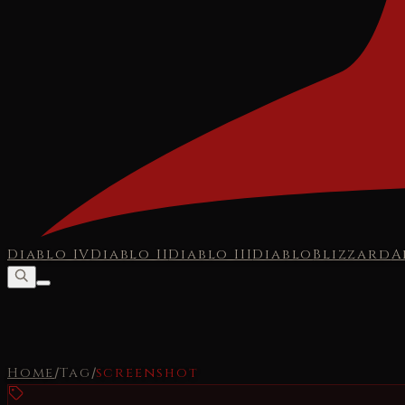
Diablo IV
Diablo II
Diablo III
Diablo
Blizzard
A
Home
/
Tag
/
screenshot