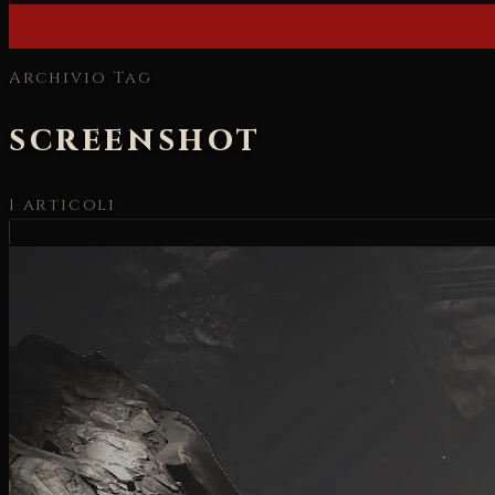
Archivio Tag
screenshot
1
articoli