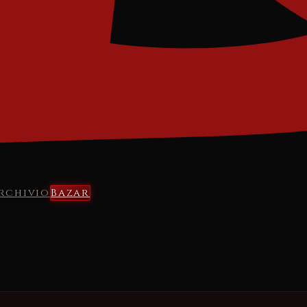
rchivio
Bazar