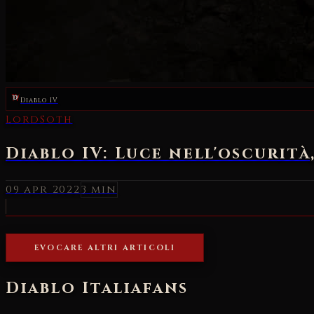
Diablo IV
LordSoth
Diablo IV: Luce nell'oscurità
09 apr 2022
3 min
EVOCARE ALTRI ARTICOLI
Diablo Italia
fans