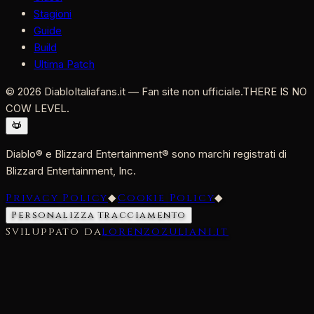
Stagioni
Guide
Build
Ultima Patch
©
2026
DiabloItaliafans.it — Fan site non ufficiale.
THERE IS NO
COW LEVEL.
Diablo® e Blizzard Entertainment® sono marchi registrati di
Blizzard Entertainment, Inc.
Privacy Policy
◆
Cookie Policy
◆
Personalizza tracciamento
Sviluppato da
lorenzozuliani.it