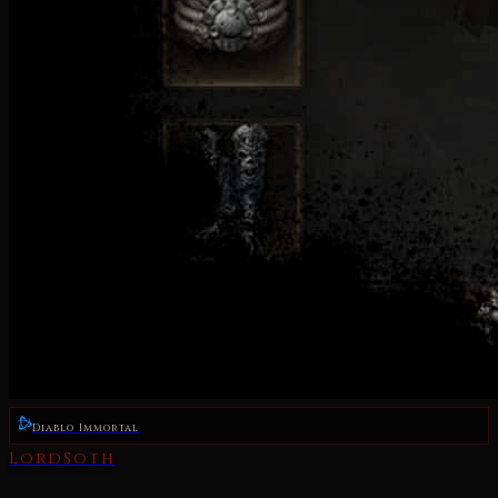
Diablo Immortal
LordSoth