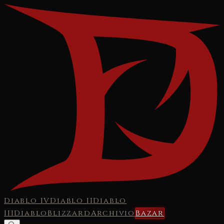
Diablo IV
Diablo II
Diablo
III
Diablo
Blizzard
Archivio
Bazar