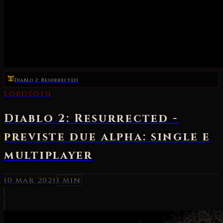
Diablo 2: Resurrected
LordSoth
Diablo 2: Resurrected -
previste due alpha: single e
multiplayer
10 mar 2021
1 min