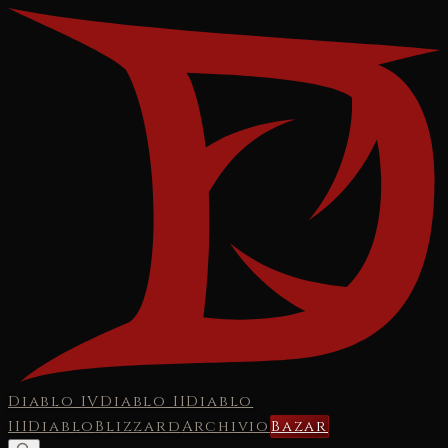
Diablo IV
Diablo II
Diablo
III
Diablo
Blizzard
Archivio
Bazar