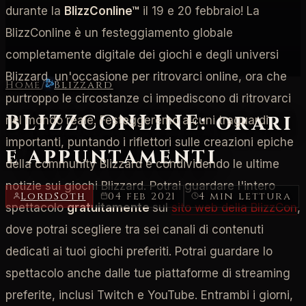
durante la
BlizzConline™
il 19 e 20 febbraio! La
BlizzConline è un festeggiamento globale
completamente digitale dei giochi e degli universi
Blizzard, un'occasione per ritrovarci online, ora che
Home
/
Blizzard
purtroppo le circostanze ci impediscono di ritrovarci
BLIZZCONLINE: orari
nel mondo reale. Festeggeremo alcuni traguardi
importanti, puntando i riflettori sulle creazioni epiche
e appuntamenti
della community Blizzard e condividendo le ultime
notizie sui giochi Blizzard. Potrai guardare l'intero
LordSoth
04 feb 2021
4 min lettura
spettacolo
gratuitamente
sul
sito web della BlizzCon
,
dove potrai scegliere tra sei canali di contenuti
dedicati ai tuoi giochi preferiti. Potrai guardare lo
spettacolo anche dalle tue piattaforme di streaming
preferite, inclusi Twitch e YouTube. Entrambi i giorni,