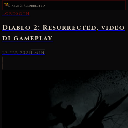
Diablo 2: Resurrected
LordSoth
Diablo 2: Resurrected, video
di gameplay
27 feb 2021
1 min