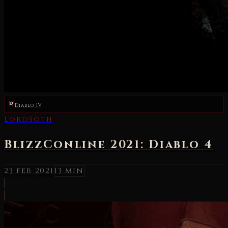
Diablo IV
LordSoth
BlizzConline 2021: Diablo 4
23 feb 2021
13 min