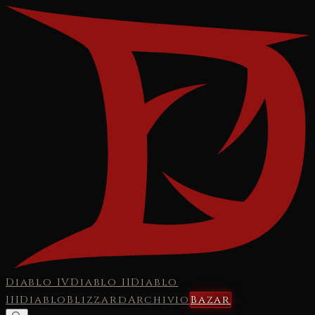
Diablo IV
Diablo II
Diablo
III
Diablo
Blizzard
Archivio
Bazar