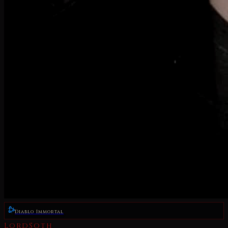
Diablo Immortal
LordSoth