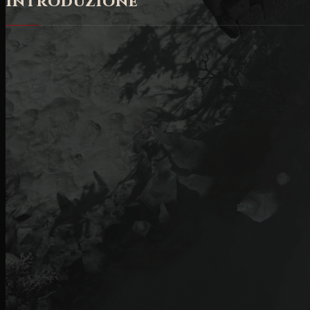
Introduzione
Nei giochi di ruolo multigiocatore, il commercio è
un'attività fondamentale per ottenere gli oggetti
desiderati per i propri personaggi. Molti oggetti del
gioco sono commerciabili e quindi hanno un valore. Il
valore commerciale di un oggetto dipende in larga
misura dalla sua richiesta, rendendo la caccia agli
oggetti nelle prime fasi di una Stagione o del lancio
del gioco un valore piuttosto alto. Durante la ricerca
di oggetti, è importante sapere cosa si sta cercando
e quali oggetti possono valere la pena di essere
venduti.