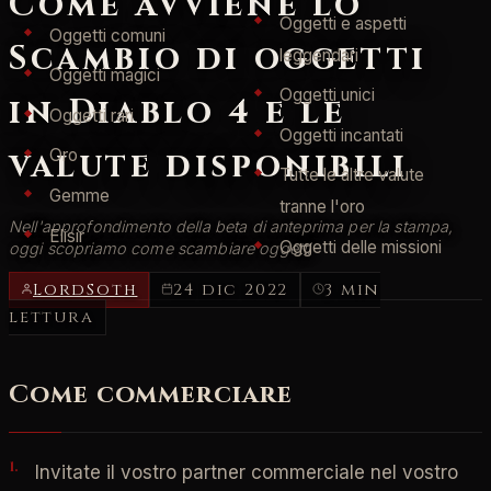
Come avviene lo
Oggetti e aspetti
Oggetti comuni
Scambio di oggetti
leggendari
Oggetti magici
Oggetti unici
in Diablo 4 e le
Oggetti rari
Oggetti incantati
valute disponibili
Oro
Tutte le altre valute
Gemme
tranne l'oro
Nell'approfondimento della beta di anteprima per la stampa,
Elisir
Oggetti delle missioni
oggi scopriamo come scambiare oggetti
LordSoth
24 dic 2022
3 min
lettura
Come commerciare
Invitate il vostro partner commerciale nel vostro