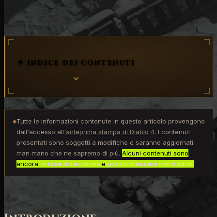
Approfondimenti
✦ Indice dei contenuti
Tutte le informazioni contenute in questo articolo provengono
◆
dall'accesso all'
anteprima stampa di Diablo 4
. I contenuti
presentati sono soggetti a modifiche e saranno aggiornati
man mano che ne sapremo di più.
Alcuni contenuti sono
ancora
in fase di revisione
e
possono essere non tradotti
.