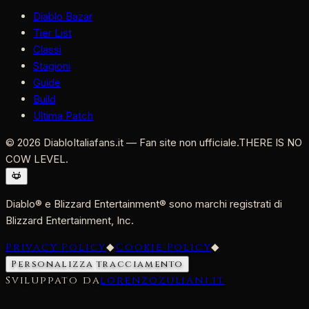
Diablo Bazar
Tier List
Classi
Stagioni
Guide
Build
Ultima Patch
©
2026
DiabloItaliafans.it — Fan site non ufficiale.
THERE IS NO
COW LEVEL.
Diablo® e Blizzard Entertainment® sono marchi registrati di
Blizzard Entertainment, Inc.
Privacy Policy
◆
Cookie Policy
◆
Personalizza tracciamento
Sviluppato da
lorenzozuliani.it