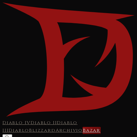
Diablo IV
Diablo II
Diablo
III
Diablo
Blizzard
Archivio
Bazar