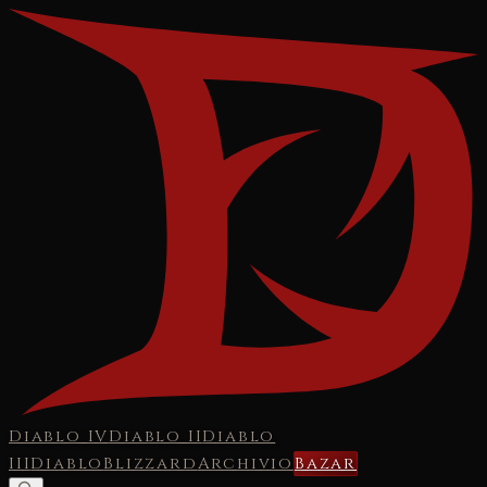
Diablo IV
Diablo II
Diablo
III
Diablo
Blizzard
Archivio
Bazar