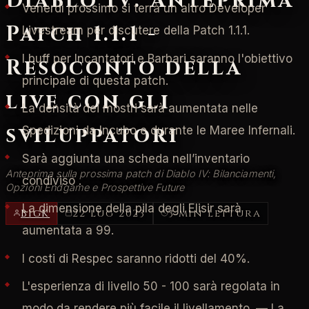
Diablo IV: Anteprima
Venerdì prossimo si terrà un altro Developer
Patch 1.1.1 -
Livestream per discutere della Patch 1.1.1.
I buff per Incantatori e Barbari saranno l'obiettivo
Resoconto della
principale di questa patch.
live con gli
La densità dei mostri sarà aumentata nelle
sviluppatori
Spedizioni da Incubo e durante le Maree Infernali.
Sarà aggiunta una scheda nell’inventario
Anteprima sulla prossima patch di Diablo IV: Bilanciamenti,
condiviso .
Opzioni Endgame e Prospettive Future
La dimensione della pila degli Elisir sarà
BigK
22 lug 2023
3 min lettura
aumentata a 99.
I costi di Respec saranno ridotti del 40%.
L'esperienza di livello 50 - 100 sarà regolata in
modo da rendere più facile il livellamento. — La