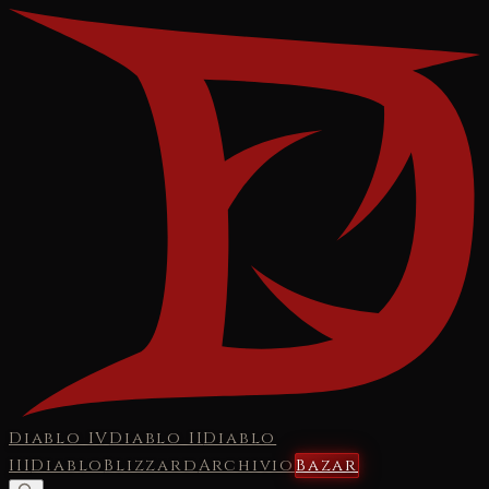
Diablo IV
Diablo II
Diablo
III
Diablo
Blizzard
Archivio
Bazar