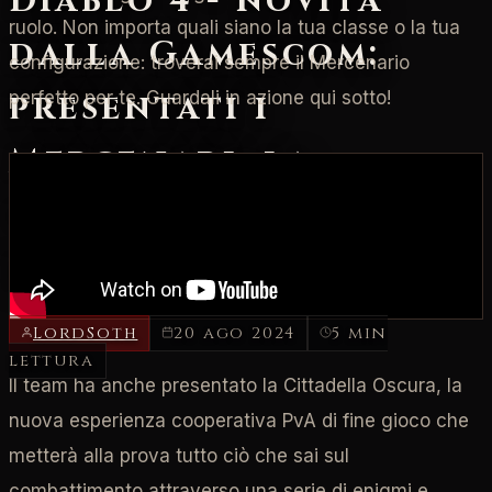
Diablo 4 - novità
ruolo. Non importa quali siano la tua classe o la tua
dalla Gamescom:
configurazione: troverai sempre il Mercenario
presentati i
perfetto per te. Guardali in azione qui sotto!
Mercenari, la
Cittadella Oscura e
la Città di Kurast
LordSoth
20 ago 2024
5 min
lettura
Il team ha anche presentato la Cittadella Oscura, la
nuova esperienza cooperativa PvA di fine gioco che
metterà alla prova tutto ciò che sai sul
combattimento attraverso una serie di enigmi e