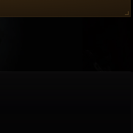
il
Cuore in Gabbia del Barbiere
era stato oggetto di
te con il meccanismo stesso del Cuore.