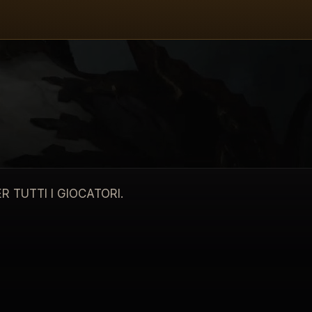
dopo aver annullato l'altro ieri l'
Hotfix 3
. In precedenza 
ix 3 è stato annullato a causa di interazioni indesidera
TUTTI I GIOCATORI.