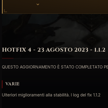
Blizzard ha pubblicato il quarto hotfix per la patch 1.1.2 
correzioni perché non funzionava correttamente; l'hotf
HOTFIX 4 - 23 AGOSTO 2023 - 1.1.2
QUESTO AGGIORNAMENTO È STATO COMPLETATO PER 
VARIE
Ulteriori miglioramenti alla stabilità. I log del fix 1.1.2