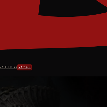
rchivio
Bazar