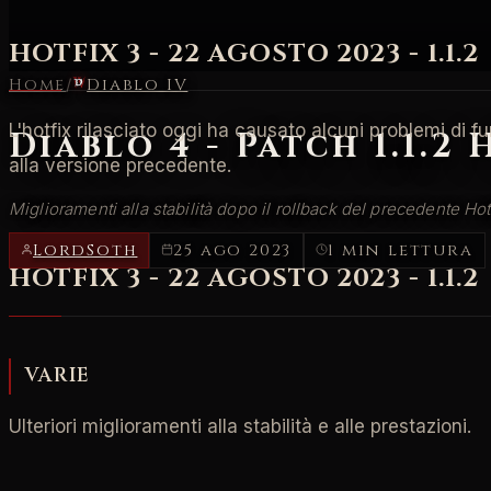
HOTFIX 3 - 22 AGOSTO 2023 - 1.1.2
Home
/
Diablo IV
L'hotfix rilasciato oggi ha causato alcuni problemi di 
Diablo 4 - Patch 1.1.2
alla versione precedente.
Miglioramenti alla stabilità dopo il rollback del precedente Hot
LordSoth
25 ago 2023
1 min lettura
HOTFIX 3 - 22 AGOSTO 2023 - 1.1.2
VARIE
Ulteriori miglioramenti alla stabilità e alle prestazioni.