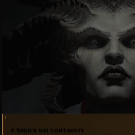
hotfix
✦ Indice dei contenuti