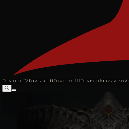
Diablo IV
Diablo II
Diablo III
Diablo
Blizzard
A