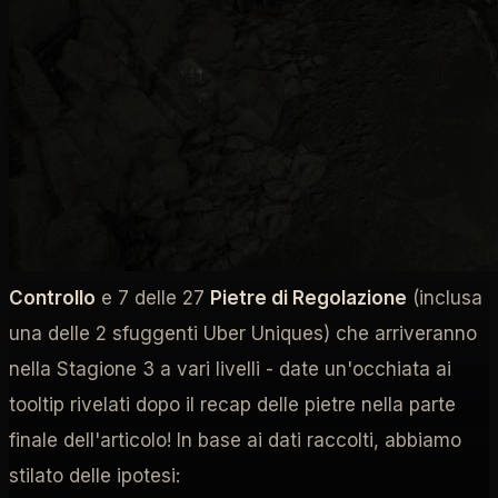
diablo 4 stagione 3
Stagione dei
Costrutti
Pietre di Controllo
Pietre di
Regolazione
Un
nuovo
trailer
Blizzard per la Stagione 3
di Diablo 4
e
un'intervista di
PC Gamer
hanno svelato alcuni
nuovi dettagli sulla prossima meccanica stagionale.
Entrambe le fonti mostrano 3 delle 12
Pietre di
Controllo
e 7 delle 27
Pietre di Regolazione
(inclusa
una delle 2 sfuggenti Uber Uniques) che arriveranno
nella Stagione 3 a vari livelli - date un'occhiata ai
tooltip rivelati dopo il recap delle pietre nella parte
finale dell'articolo! In base ai dati raccolti, abbiamo
stilato delle ipotesi: