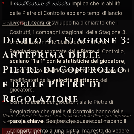
Il
modificatore di velocità
implica che le abilità
delle Pietre di Controllo abbiano tempi di lancio
diversi. Il team di sviluppo ha dichiarato che i
Home
/
Diablo IV
Costrutti, i compagni stagionali della Stagione 3,
Diablo 4 - Stagione 3:
che utilizzeranno le abilità delle Pietre di
Regolazione supportate dalle Pietre di Controllo,
Anteprima delle
scalano "1 a 1" con le statistiche del giocatore
,
Pietre di Controllo
quindi questo modificatore potrebbe scalare con i
modificatori della
velocità di attacco
del
e delle Pietre di
giocatore.
Regolazione
Come le abilità dei giocatori, sia le Pietre di
Regolazione che quelle di Controllo hanno delle
Video e interviste hanno svelato alcune delle Pietre protagoniste
parole chiave
. Sembra che queste definiscano il
della Stagione dei Costrutti, la Stagione 3 di Diablo IV
comportamento di una pietra, ma resta da vedere
LordSoth
18 gen 2024
6 min