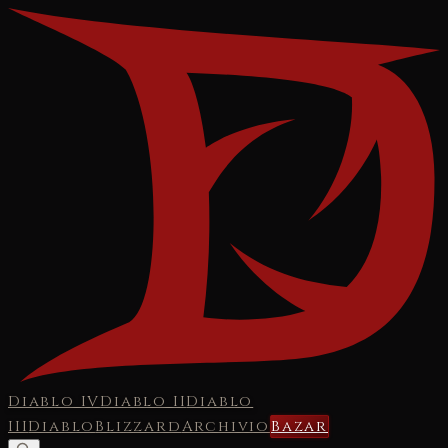
Diablo IV
Diablo II
Diablo
III
Diablo
Blizzard
Archivio
Bazar