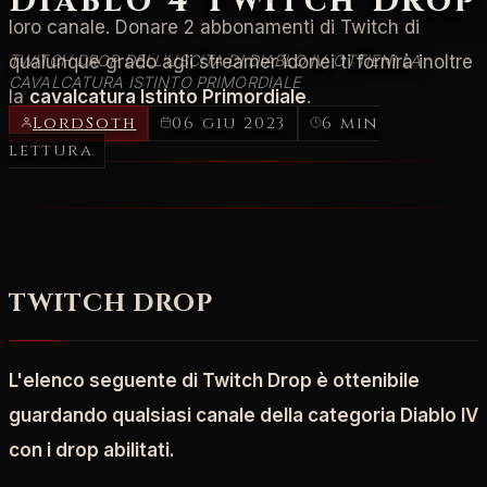
Diablo 4 Twitch Drop
loro canale. Donare 2 abbonamenti di Twitch di
TWITCH DROP DELL'USCITA DI DIABLO IV: OTTIENI LA
qualunque grado agli streamer idonei ti fornirà inoltre
CAVALCATURA ISTINTO PRIMORDIALE
la
cavalcatura Istinto Primordiale
.
LordSoth
06 giu 2023
6 min
lettura
TWITCH DROP
L'elenco seguente di Twitch Drop è ottenibile
guardando qualsiasi canale della categoria Diablo IV
con i drop abilitati.