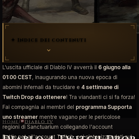
twitch
✦ Indice dei contenuti
L'uscita ufficiale di Diablo IV avverrà il
6 giugno alla
01:00 CEST
, inaugurando una nuova epoca di
abomini infernali da trucidare e
4 settimane di
Twitch Drop da ottenere
! Tra viandanti ci si fa forza!
Fai compagnia ai membri del
programma Supporta
uno streamer
mentre vagano per le pericolose
Home
/
Diablo IV
regioni di Sanctuarium collegando l'account
Battle.net all'account Twitch, poi sintonizzandoti sul