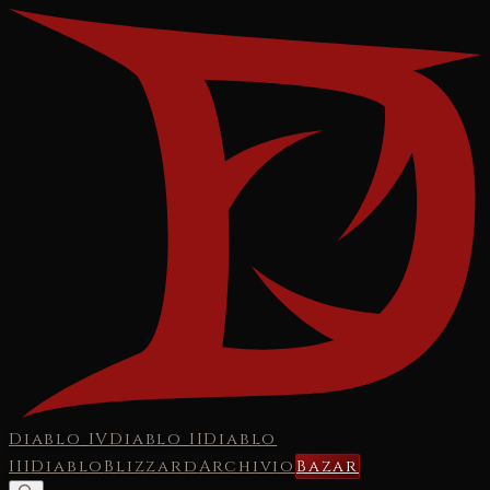
Diablo IV
Diablo II
Diablo
III
Diablo
Blizzard
Archivio
Bazar