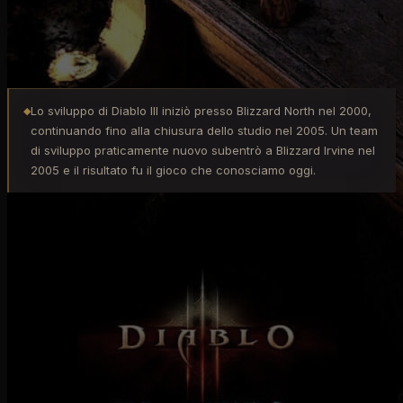
Nostalgia
David Brevik
Lo sviluppo di Diablo III iniziò presso Blizzard North nel 2000,
◆
continuando fino alla chiusura dello studio nel 2005. Un team
di sviluppo praticamente nuovo subentrò a Blizzard Irvine nel
2005 e il risultato fu il gioco che conosciamo oggi.
Pochi elementi della versione originale di Diablo III di
Blizzard North vennero mantenuti, e nessuno di
Blizzard ha fornito dettagli sul perché il gioco
originale venne eliminato o quali pochi elementi
furono man
tenuti nella nuova versione. Anche gli ex
dipendenti di Blizzard North hanno avuto poco da dire
al riguardo, sia per cortesia professionale, sia per