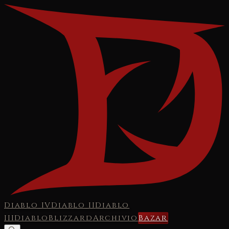
Diablo IV
Diablo II
Diablo
III
Diablo
Blizzard
Archivio
Bazar