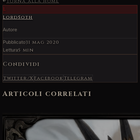
Torna alla home
L
LordSoth
Autore
Pubblicato
31 mag 2020
Lettura
5 min
Condividi
Twitter/X
Facebook
Telegram
Articoli correlati