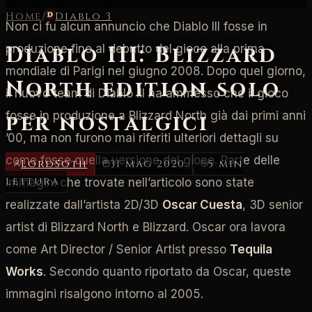
Home
/
Diablo 3
Non ci fu alcun annuncio che Diablo III fosse in
produzione fino al debutto del gioco alla prima
Diablo III: Blizzard
mondiale di Parigi nel giugno 2008. Dopo quel giorno,
North edition solo
il nuovo team di Diablo III ha ammesso che il gioco
fosse in produzione a Blizzard North già dai primi anni
per nostalgici
’00, ma non furono mai riferiti ulteriori dettagli su
come fosse quella versione del gioco. Parte delle
LordSoth
31 mag 2020
5 min
lettura
immagini che trovate nell’articolo sono state
realizzate dall’artista 2D/3D
Oscar Cuesta
, 3D senior
artist di Blizzard North e Blizzard. Oscar ora lavora
come Art Director / Senior Artist presso
Tequila
Works
. Secondo quanto riportato da Oscar, queste
immagini risalgono intorno al 2005.