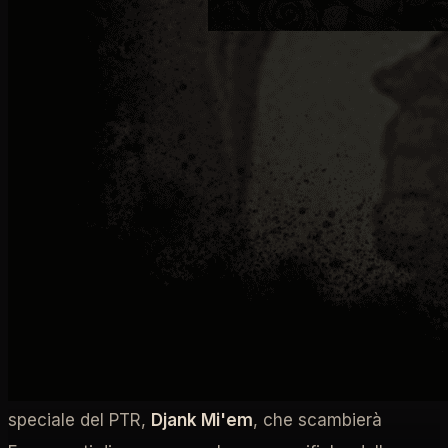
COME RIPORTANO LE PATCH NOTE:
Verrà rilasciata la Patch 2.7.0 PTR e verranno
introdotti gradualmente gli aggiornamenti dei
contenuti nel corso di due settimane a partire da
giovedì 25 febbraio. Durante questo periodo
potrebbero esserci manutenzioni periodiche,
interruzioni, hotfix o patch minori. Ci saranno tre buff
unici del PTR attivi per aiutarvi nel vostro viaggio:
aumento del tasso di drop dei Leggendari
,
aumento dei guadagni di esperienza
e
doppio drop
dei frammenti di sangue
. Potete anche acquistare
nuovi equipaggiamenti da testare dal venditore
speciale del PTR,
Djank Mi'em
, che scambierà