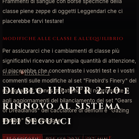
Frammenti di sangue con borse specifiche della
classe piene zeppe di oggetti Leggendari che ci
piacerebbe farvi testare!
MODIFICHE ALLE CLASSI E ALL'EQUILIBRIO
Per assicurarci che i cambiamenti di classe più
significativi ricevano un'ampia quantità di attenzione,
ci piacerebbe che concentraste i vostri test e i vostri
Home
/
Diablo 3
commenti sulle modifiche al set "Firebird's Finery" del
Diablo III: PTR 2.7.0 e
mago, al set "Bones of Rathma" del negromante e
agli aggiornamenti del bilanciamento del set "Gears
rinnovo al sistema
of Dreadlands" del cacciatore di demoni e "Gazing
dei Seguaci
Demise" dello stregone.
TEST DELLE NUOVE CARATTERISTICHE