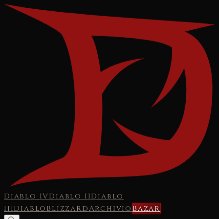
Diablo IV
Diablo II
Diablo
III
Diablo
Blizzard
Archivio
Bazar